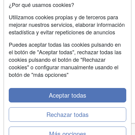
¿Por qué usamos cookies?
Utilizamos cookies propias y de terceros para
mejorar nuestros servicios, elaborar información
estadística y evitar repeticiones de anuncios
Grupo formazion:
Puedes aceptar todas las cookies pulsando en
el botón de "Aceptar todas", rechazar todas las
cookies pulsando el botón de "Rechazar
cookies" o configurar manualmente usando el
botón de "más opciones"
Aceptar todas
Copyright 2000-2026 Formazion Web, S.L. - Calle
Fermín Caballero, 62 - 28034 Madrid Tel: 91 533 70 78
Rechazar todas
Más opciones