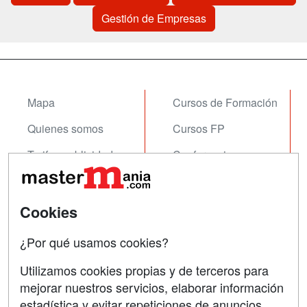
Gestión de Empresas
Mapa
Cursos de Formación
Quienes somos
Cursos FP
Tarifas publicidad
Conferencias
Acceso Usuarios
Carreras
Universitarias
Acceso Centros
Cookies
Oposiciones
¿Por qué usamos cookies?
SÍGUENOS EN:
Contactar
Utilizamos cookies propias y de terceros para
mejorar nuestros servicios, elaborar información
Confidencialidad
estadística y evitar repeticiones de anuncios