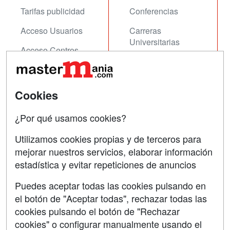
Tarifas publicidad
Conferencias
Acceso Usuarios
Carreras
Universitarias
Acceso Centros
Oposiciones
SÍGUENOS EN:
Contactar
Cookies
Confidencialidad
¿Por qué usamos cookies?
Aviso legal
Utilizamos cookies propias y de terceros para
mejorar nuestros servicios, elaborar información
Copyleft
estadística y evitar repeticiones de anuncios
Puedes aceptar todas las cookies pulsando en
el botón de "Aceptar todas", rechazar todas las
Grupo formazion:
cookies pulsando el botón de "Rechazar
cookies" o configurar manualmente usando el