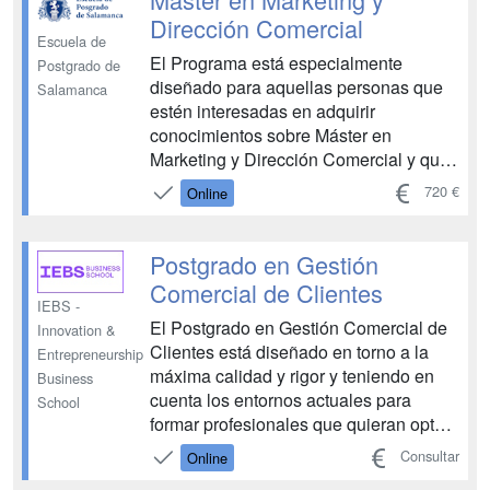
UNIDAD DIDÁCTICA 4. ÍNDICES
Dirección Comercial
PSICOGRÁFICOS DEL
Escuela de
El Programa está especialmente
CONSUMIDOR MÓDULO 2.
Postgrado de
diseñado para aquellas personas que
PERSUASIÓN Y CAMBIO DE ACTIT...
Salamanca
estén interesadas en adquirir
conocimientos sobre Máster en
Marketing y Dirección Comercial y que
quieran asegurarse un recorrido
720 €
Online
ascendente en esta área, con una
especial elevación y consolidación de
competencias. Permite conocer sobre
Postgrado en Gestión
el marketing tradicional, la publicidad
Comercial de Clientes
tr...
IEBS -
El Postgrado en Gestión Comercial de
Innovation &
Clientes está diseñado en torno a la
Entrepreneurship
máxima calidad y rigor y teniendo en
Business
cuenta los entornos actuales para
School
formar profesionales que quieran optar
a los altos cargos de decisión y
Consultar
Online
management dentro de la actividad