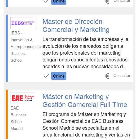
Consultar
Online
y medianas empresas (PYMES). El
curso está dirigido a profesionales del
área del marketing y de las ventas que
Master de Dirección
busquen ampliar sus ha...
Comercial y Marketing
IEBS -
La transformación de las empresas y la
Innovation &
evolución de los mercados obligan a
Entrepreneurship
que los profesionales del marketing
Business
tengan unos conocimientos renovados
School
acordes a las nuevas necesidades del
consumidor. El Master de Dirección
Consultar
Online
Comercial y Marketing te ofrece una
visión integradora del marketing
transaccional, el marketing relacional,
Máster en Marketing y
el marketing de cli...
Gestión Comercial Full Time
EAE
El programa de Máster en Marketing y
Business
Gestión Comercial de EAE Business
School
School Madrid se especializa en el
Madrid
área funcional de marketing y ventas en