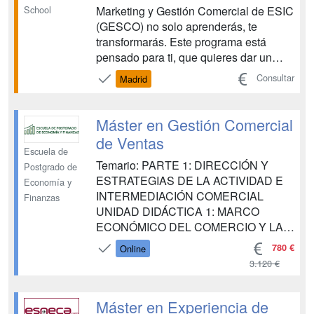
Marketing y Gestión Comercial de ESIC
School
(GESCO) no solo aprenderás, te
transformarás. Este programa está
pensado para ti, que quieres dar un
paso más en tu carrera, combinando
Consultar
Madrid
estrategias de marketing con una
gestión comercial sólida y adaptada a
los retos actuales del mercado. A través
Máster en Gestión Comercial
de un enfoque práctico, actuali...
de Ventas
Escuela de
Temario: PARTE 1: DIRECCIÓN Y
Postgrado de
ESTRATEGIAS DE LA ACTIVIDAD E
Economía y
INTERMEDIACIÓN COMERCIAL
Finanzas
UNIDAD DIDÁCTICA 1: MARCO
ECONÓMICO DEL COMERCIO Y LA
INTERMEDIACIÓN COMERCIAL
780 €
Online
UNIDAD DIDÁCTICA 2:
3.120 €
OPORTUNIDADES Y PUESTA EN
MARCHA DE LA ACTIVIDAD DE
VENTAS E INTERMEDIACIÓN PARTE
Máster en Experiencia de