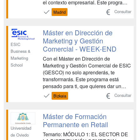
el contexto empresarial. Este programa
abarca tanto la gestión estratégica
Consultar
Madrid
como operativa del producto y su
relación con el mercado, ya sea en el
ámbito de productos físicos o servicios.
Máster en Dirección de
El objetivo de...
Marketing y Gestión
ESIC
Comercial - WEEK-END
Business &
Con el Máster en Dirección de
Marketing
Marketing y Gestión Comercial de ESIC
School
(GESCO) no solo aprenderás, te
transformarás. Este programa está
pensado para ti, que quieres dar un
paso más en tu carrera, combinando
Consultar
Bizkaia
estrategias de marketing con una
gestión comercial sólida y adaptada a
los retos actuales del mercado. A través
Máster de Formación
de un enfoque práctico, actuali...
Permanente en Retail
Universidad
Temario: MÓDULO 1: EL SECTOR DE
de Oviedo