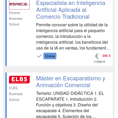
Especialista en Inteligencia
Artificial Aplicada al
Esneca
Comercio Tradicional
Business
Permite conocer sobre la utilidad de la
School
inteligencia artificial para el pequeño
comercio, la introducción a la
inteligencia artificial, los beneficios del
uso de la IA en ventas, los fundamentos
de la IA aplicada a ventas, la
395 €
Online
recopilación y preparación de datos, el
1.580 €
modelado de datos y entrenamiento de
modelos, la implementación de la
inteligencia ...
Máster en Escaparatismo y
Animación Comercial
ELBS
Temario: UNIDAD DIDÁCTICA 1. EL
Business
ESCAPARATE 1. Introducción 2.
School
Función y objetivos 3. Diseño del
escaparate 4. Elementos del
escaparate 5. Sujeción de los