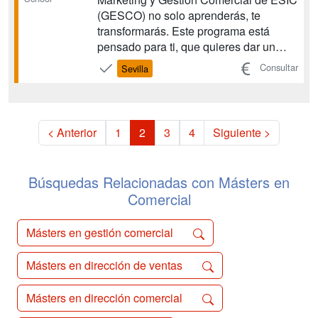
(GESCO) no solo aprenderás, te
transformarás. Este programa está
pensado para ti, que quieres dar un
paso más en tu carrera, combinando
Consultar
Sevilla
estrategias de marketing con una
gestión comercial sólida y adaptada a
los retos actuales del mercado. A través
de un enfoque práctico, actuali...
< Anterior
1
2
3
4
Siguiente >
Búsquedas Relacionadas con Másters en
Comercial
Másters en gestión comercial
Másters en dirección de ventas
Másters en dirección comercial