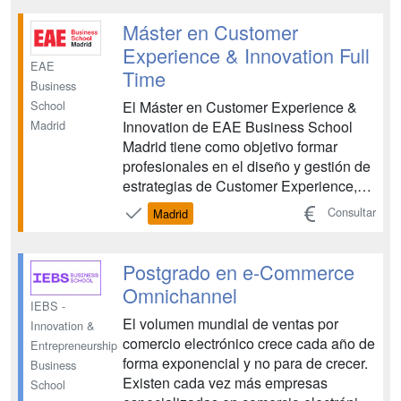
estratégica y comercial de las
organizaciones. El programa se
Máster en Customer
desarrolla desde una visión actual...
Experience & Innovation Full
EAE
Time
Business
El Máster en Customer Experience &
School
Innovation de EAE Business School
Madrid
Madrid tiene como objetivo formar
profesionales en el diseño y gestión de
estrategias de Customer Experience,
basadas en metodologías de
Consultar
Madrid
innovación centradas en el ser humano.
Estas estrategias están orientadas a
satisfacer las necesidades y
Postgrado en e-Commerce
expectativas de los clientes, poniendo
Omnichannel
...
IEBS -
El volumen mundial de ventas por
Innovation &
comercio electrónico crece cada año de
Entrepreneurship
forma exponencial y no para de crecer.
Business
Existen cada vez más empresas
School