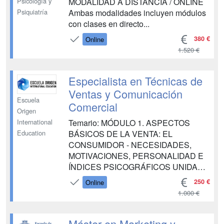
COMERCIAL UN...
MODALIDAD A DISTANCIA / ONLINE
Psicología y
Ambas modalidades incluyen módulos
Psiquiatría
con clases en directo...
380 €
Online
1.520 €
Especialista en Técnicas de
Ventas y Comunicación
Escuela
Comercial
Origen
Temario: MÓDULO 1. ASPECTOS
International
BÁSICOS DE LA VENTA: EL
Education
CONSUMIDOR - NECESIDADES,
MOTIVACIONES, PERSONALIDAD E
ÍNDICES PSICOGRÁFICOS UNIDAD
DIDÁCTICA 1. NECESIDADES
250 €
Online
UNIDAD DIDÁCTICA 2.
1.000 €
MOTIVACIONES DEL CONSUMIDOR
UNIDAD DIDÁCTICA 3.
PERSONALIDAD DEL CONSUMIDOR
Máster en Marketing y