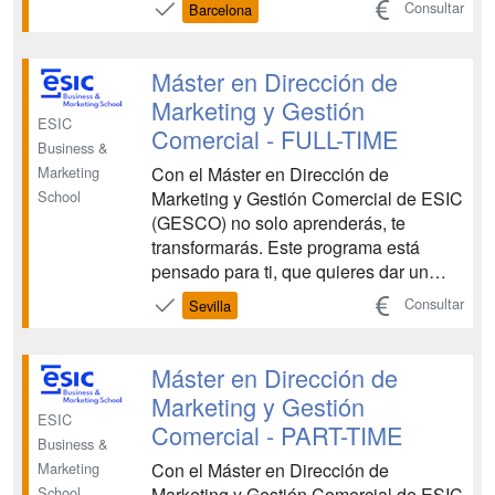
Consultar
Barcelona
estrategias de marketing con una
gestión comercial sólida y adaptada a
los retos actuales del mercado. A través
Máster en Dirección de
de un enfoque práctico, actuali...
Marketing y Gestión
ESIC
Comercial - FULL-TIME
Business &
Con el Máster en Dirección de
Marketing
Marketing y Gestión Comercial de ESIC
School
(GESCO) no solo aprenderás, te
transformarás. Este programa está
pensado para ti, que quieres dar un
paso más en tu carrera, combinando
Consultar
Sevilla
estrategias de marketing con una
gestión comercial sólida y adaptada a
los retos actuales del mercado. A través
Máster en Dirección de
de un enfoque práctico, actuali...
Marketing y Gestión
ESIC
Comercial - PART-TIME
Business &
Con el Máster en Dirección de
Marketing
Marketing y Gestión Comercial de ESIC
School