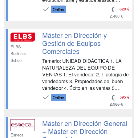
composición, mercancía, mercado,
620 €
Online
venta, publicidad y montaje. Además,
2.480 €
profundiza en el ámbito del personal
shopper, abarcando desde el cool
hunting hasta la asesoría de imagen,
Máster en Dirección y
historia de...
Gestión de Equipos
ELBS
Comerciales
Business
Temario: UNIDAD DIDÁCTICA 1. LA
School
NATURALEZA DEL EQUIPO DE
VENTAS 1. El vendedor 2. Tipología de
vendedores 3. Propiedades del buen
vendedor 4. Éxito en las ventas 5.
Actividades del vendedor 6. Psicología
595 €
Online
aplicada a la venta 7.
2.380 €
Recomendaciones para mejorar la
comunicación 8. Actitud y
comunicación no verbal UNIDAD
Máster en Dirección General
DIDÁCTICA 2. EJECUCIÓN DE
+ Máster en Dirección
LIDERAZ...
Esneca