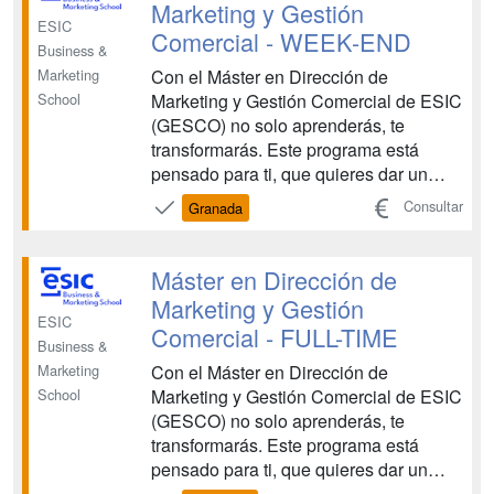
Marketing y Gestión
ESIC
Comercial - WEEK-END
Business &
Con el Máster en Dirección de
Marketing
Marketing y Gestión Comercial de ESIC
School
(GESCO) no solo aprenderás, te
transformarás. Este programa está
pensado para ti, que quieres dar un
paso más en tu carrera, combinando
Consultar
Granada
estrategias de marketing con una
gestión comercial sólida y adaptada a
los retos actuales del mercado. A través
Máster en Dirección de
de un enfoque práctico, actuali...
Marketing y Gestión
ESIC
Comercial - FULL-TIME
Business &
Con el Máster en Dirección de
Marketing
Marketing y Gestión Comercial de ESIC
School
(GESCO) no solo aprenderás, te
transformarás. Este programa está
pensado para ti, que quieres dar un
paso más en tu carrera, combinando