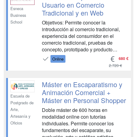
2: ORGANIZACIÓN Y CONTROL DE
Usuario en Comercio
LA ACTIVIDAD COMERCIAL UNIDAD
Esneca
Tradicional y en Web
DIDÁCTICA 1: ORGANIZACIÓN DEL ...
Business
Objetivos: Permite conocer la
School
introducción al comercio tradicional,
experiencia del consumidor en el
comercio tradicional, pruebas de
concepto, prototipado y producto
mínimo viable, estrategias de marketing
680 €
Online
en tienda física, marketing relacional,
2.720 €
sensorial y experiencial como mejora
de la experiencia de usuario, marketing
móvil en comercio tradicional, prueba...
Máster en Escaparatismo y
Animación Comercial +
Escuela de
Máster en Personal Shopper
Postgrado de
Doble máster de 600 horas en
Arte,
modalidad online con tutorías
Artesanía y
individuales. Permite conocer los
Oficios
fundamentos del escaparate, su
evolución, arte y estética artística,