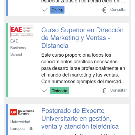
especializadas en comercio electrónico
y todas las empresas entienden la
Consultar
Online
necesidad de tener presencia de forma
profesional en este canal. Por ese
motivo creamos el Postgrado en e-
Curso Superior en Dirección
Commerce de la mano de gran...
de Marketing y Ventas -
EAE
Distancia
Business
Este curso proporciona todos los
School
conocimientos prácticos necesarios
para desarrollarse profesionalmente en
el mundo del marketing y las ventas.
Con numerosos ejemplos del mercado
español, y especialmente, de pequeñas
Consultar
Distancia
y medianas empresas (PYMES). El
curso está dirigido a profesionales del
área del marketing y de las ventas que
Postgrado de Experto
busquen ampliar sus ha...
Universitario en gestión,
Universidad
venta y atención telefónica
Europea - UE