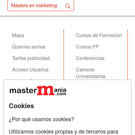
Másters en marketing
Mapa
Cursos de Formación
Quienes somos
Cursos FP
Tarifas publicidad
Conferencias
Acceso Usuarios
Carreras
Universitarias
Acceso Centros
Oposiciones
SÍGUENOS EN:
Cookies
Contactar
Confidencialidad
¿Por qué usamos cookies?
Aviso legal
Utilizamos cookies propias y de terceros para