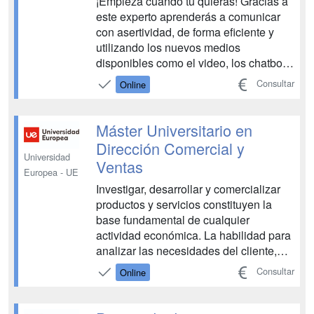
¡Empieza cuando tú quieras! Gracias a
este experto aprenderás a comunicar
con asertividad, de forma eficiente y
utilizando los nuevos medios
disponibles como el video, los chatbots,
agentes virtuales o avatares, para
Consultar
Online
poder ganarte la confianza, solucionar
las objeciones y fidelizar de a tus
clientes. Podrás especializarte en 6
Máster Universitario en
meses en custom...
Dirección Comercial y
Universidad
Ventas
Europea - UE
Investigar, desarrollar y comercializar
productos y servicios constituyen la
base fundamental de cualquier
actividad económica. La habilidad para
analizar las necesidades del cliente,
diseñar modelos de negocio eficaces
Consultar
Online
que impulsen las ventas y generen
valor, son aspectos esenciales
gestionados por profesionales con