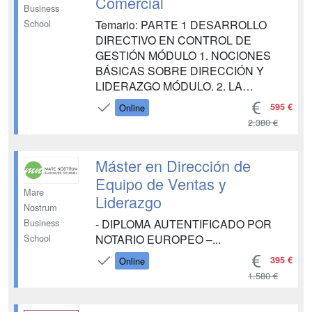
Comercial
Business
Temario: PARTE 1 DESARROLLO
School
DIRECTIVO EN CONTROL DE
GESTIÓN MÓDULO 1. NOCIONES
BÁSICAS SOBRE DIRECCIÓN Y
LIDERAZGO MÓDULO. 2. LA
EMPRESA COMO MARCO DE LA
595 €
Online
GESTIÓN MÓDULO 3. MODELOS DE
2.380 €
GESTIÓN EMPRESARIAL MÓDULO 4.
GESTIÓN ESTRATÉGICA MÓDULO 5.
GESTIÓN ORGANIZACIONAL
Máster en Dirección de
MÓDULO 6. LIDERAZGO
Equipo de Ventas y
MOTIVACIONAL EN LA GESTIÓN DE
Mare
Liderazgo
ORGANIZACIONES MÓDULO 7.
Nostrum
GESTIÓN DE ...
- DIPLOMA AUTENTIFICADO POR
Business
NOTARIO EUROPEO –...
School
395 €
Online
1.580 €