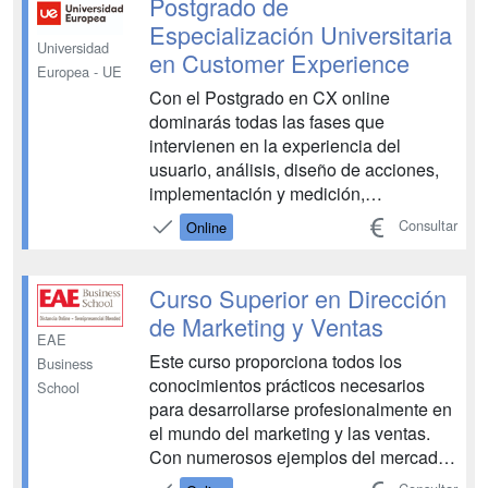
Postgrado de
sólidas capacidades comerciales...
Especialización Universitaria
Universidad
en Customer Experience
Europea - UE
Con el Postgrado en CX online
dominarás todas las fases que
intervienen en la experiencia del
usuario, análisis, diseño de acciones,
implementación y medición,
aprendiendo a desarrollar estrategias
Consultar
Online
para la gestión integral de todas ellas.
Trabajarás con técnicas y herramientas
de captación y fidelización de clientes,
Curso Superior en Dirección
para generar una ventaja com...
de Marketing y Ventas
EAE
Este curso proporciona todos los
Business
conocimientos prácticos necesarios
School
para desarrollarse profesionalmente en
el mundo del marketing y las ventas.
Con numerosos ejemplos del mercado
español, y especialmente, de pequeñas