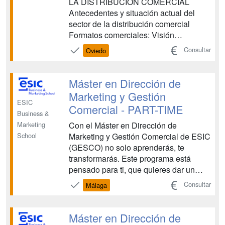
LA DISTRIBUCIÓN COMERCIAL
Antecedentes y situación actual del
sector de la distribución comercial
Formatos comerciales: Visión
panorámica y tendencias Los formatos
Consultar
Oviedo
mayoristas: Cash&Carry El pequeño
comercio detallista Los formatos
comerciales detallistas de la gran
Máster en Dirección de
distribución Asociacionismo comercial
Marketing y Gestión
(I): El modelo de...
ESIC
Comercial - PART-TIME
Business &
Con el Máster en Dirección de
Marketing
Marketing y Gestión Comercial de ESIC
School
(GESCO) no solo aprenderás, te
transformarás. Este programa está
pensado para ti, que quieres dar un
paso más en tu carrera, combinando
Consultar
Málaga
estrategias de marketing con una
gestión comercial sólida y adaptada a
los retos actuales del mercado. A través
Máster en Dirección de
de un enfoque práctico, actuali...