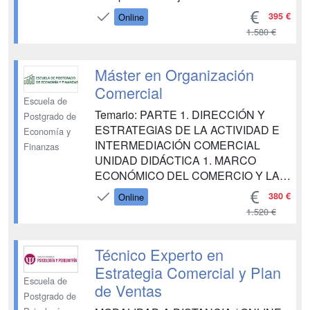
elementos Distribución final Retoques y
395 €
Online
puesta a punto del conjunto UNIDAD
1.580 €
DIDÁCTICA 2. TIPOS DE
ESCAPARATES 1. Según la
exposición del producto 2. Por cómo se
Máster en Organización
cierran 3. Por su situación 4. Po...
Comercial
Escuela de
Temario: PARTE 1. DIRECCIÓN Y
Postgrado de
ESTRATEGIAS DE LA ACTIVIDAD E
Economía y
INTERMEDIACIÓN COMERCIAL
Finanzas
UNIDAD DIDÁCTICA 1. MARCO
ECONÓMICO DEL COMERCIO Y LA
INTERMEDIACIÓN COMERCIAL
380 €
Online
UNIDAD DIDÁCTICA 2.
1.520 €
OPORTUNIDADES Y PUESTA EN
MARCHA DE LA ACTIVIDAD DE
VENTAS E INTERMEDIACIÓN
Técnico Experto en
UNIDAD DIDÁCTICA 3. MARCO
Estrategia Comercial y Plan
JURÍDICO Y CONTRATACIÓN EN EL
Escuela de
de Ventas
COMERCIO E INTERMEDIACIÓN
Postgrado de