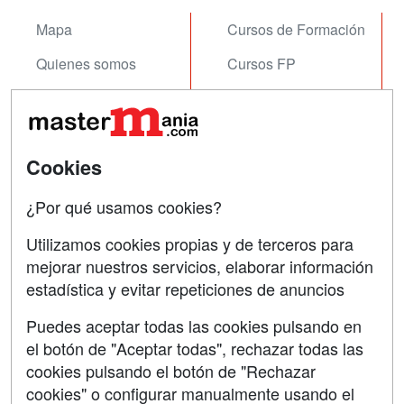
Mapa
Cursos de Formación
Quienes somos
Cursos FP
Tarifas publicidad
Conferencias
Acceso Usuarios
Carreras
Universitarias
Cookies
Acceso Centros
Oposiciones
¿Por qué usamos cookies?
SÍGUENOS EN:
Contactar
Utilizamos cookies propias y de terceros para
mejorar nuestros servicios, elaborar información
Confidencialidad
estadística y evitar repeticiones de anuncios
Aviso legal
Puedes aceptar todas las cookies pulsando en
Copyleft
el botón de "Aceptar todas", rechazar todas las
cookies pulsando el botón de "Rechazar
cookies" o configurar manualmente usando el