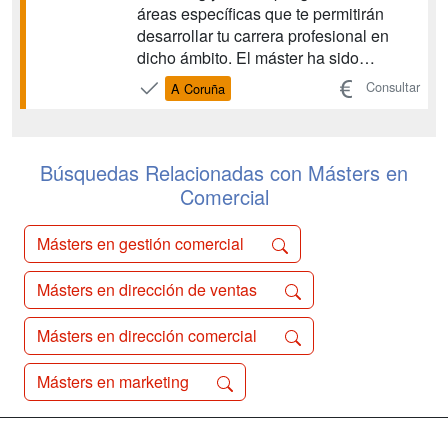
áreas específicas que te permitirán
desarrollar tu carrera profesional en
dicho ámbito. El máster ha sido
desarrollado por profesionales de larga
Consultar
A Coruña
trayectoria expertos en marketing y
dirección comercial y ventas, por lo que
aprenderás de los mejores las
herramientas que emplean en su ...
Búsquedas Relacionadas con Másters en
Comercial
Másters en gestión comercial
Másters en dirección de ventas
Másters en dirección comercial
Másters en marketing