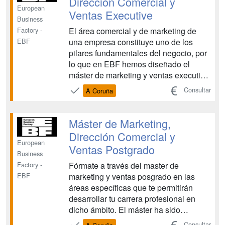
Dirección Comercial y
European
Ventas Executive
Business
El área comercial y de marketing de
Factory -
una empresa constituye uno de los
EBF
pilares fundamentales del negocio, por
lo que en EBF hemos diseñado el
máster de marketing y ventas executive
con el objetivo de incorporar las
Consultar
A Coruña
estrategias y herramientas más
actuales orientadas a situar a tu cliente
en el centro de tu organización, como
Máster de Marketing,
impactarlo de manera efec...
Dirección Comercial y
European
Ventas Postgrado
Business
Fórmate a través del master de
Factory -
marketing y ventas posgrado en las
EBF
áreas específicas que te permitirán
desarrollar tu carrera profesional en
dicho ámbito. El máster ha sido
desarrollado por profesionales de larga
Consultar