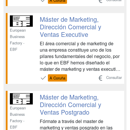
A Coruña
trayectoria expertos en marketing y
dirección comercial y ventas, por lo que
aprenderás de los mejores las
Máster de Marketing,
herramientas que emplean en su ...
Dirección Comercial y
European
Ventas Executive
Business
El área comercial y de marketing de
Factory -
una empresa constituye uno de los
EBF
pilares fundamentales del negocio, por
lo que en EBF hemos diseñado el
máster de marketing y ventas executive
con el objetivo de incorporar las
Consultar
A Coruña
estrategias y herramientas más
actuales orientadas a situar a tu cliente
en el centro de tu organización, como
Máster de Marketing,
impactarlo de manera efec...
Dirección Comercial y
European
Ventas Postgrado
Business
Fórmate a través del master de
Factory -
marketing y ventas posgrado en las
EBF