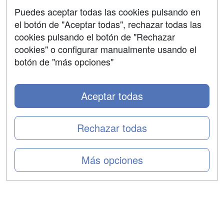
Aviso legal
Puedes aceptar todas las cookies pulsando en
Copyleft
el botón de "Aceptar todas", rechazar todas las
cookies pulsando el botón de "Rechazar
cookies" o configurar manualmente usando el
botón de "más opciones"
Grupo formazion:
Aceptar todas
Rechazar todas
Más opciones
Copyright 2000-2026 Formazion Web, S.L. - Calle
Fermín Caballero, 62 - 28034 Madrid Tel: 91 533 70 78