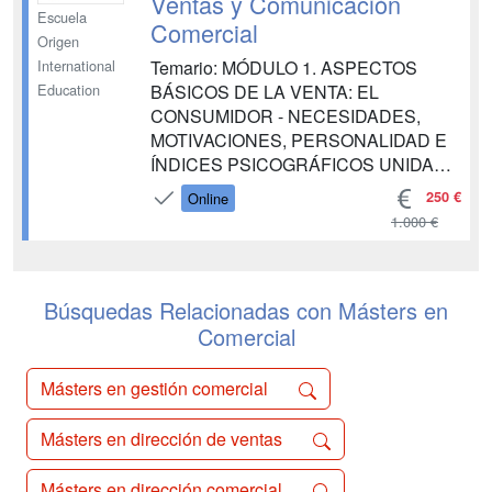
Ventas y Comunicación
Escuela
Comercial
Origen
Temario: MÓDULO 1. ASPECTOS
International
BÁSICOS DE LA VENTA: EL
Education
CONSUMIDOR - NECESIDADES,
MOTIVACIONES, PERSONALIDAD E
ÍNDICES PSICOGRÁFICOS UNIDAD
DIDÁCTICA 1. NECESIDADES
250 €
Online
UNIDAD DIDÁCTICA 2.
1.000 €
MOTIVACIONES DEL CONSUMIDOR
UNIDAD DIDÁCTICA 3.
PERSONALIDAD DEL CONSUMIDOR
Búsquedas Relacionadas con Másters en
UNIDAD DIDÁCTICA 4. ÍNDICES
PSICOGRÁFICOS DEL
Comercial
CONSUMIDOR MÓDULO 2.
PERSUASIÓN Y CAMBIO DE ACTIT...
Másters en gestión comercial
Másters en dirección de ventas
Másters en dirección comercial