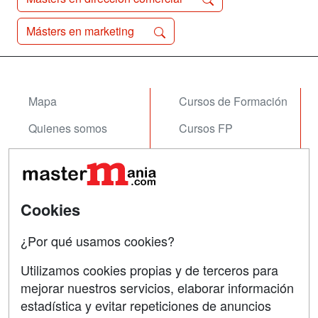
Másters en marketing
Mapa
Cursos de Formación
Quienes somos
Cursos FP
Tarifas publicidad
Conferencias
Acceso Usuarios
Carreras
Universitarias
Cookies
Acceso Centros
Oposiciones
¿Por qué usamos cookies?
SÍGUENOS EN:
Contactar
Utilizamos cookies propias y de terceros para
mejorar nuestros servicios, elaborar información
Confidencialidad
estadística y evitar repeticiones de anuncios