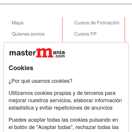
Mapa
Cursos de Formación
Quienes somos
Cursos FP
Tarifas publicidad
Conferencias
Acceso Usuarios
Carreras
Universitarias
Cookies
Acceso Centros
Oposiciones
¿Por qué usamos cookies?
SÍGUENOS EN:
Contactar
Utilizamos cookies propias y de terceros para
mejorar nuestros servicios, elaborar información
Confidencialidad
estadística y evitar repeticiones de anuncios
Aviso legal
Puedes aceptar todas las cookies pulsando en
Copyleft
el botón de "Aceptar todas", rechazar todas las