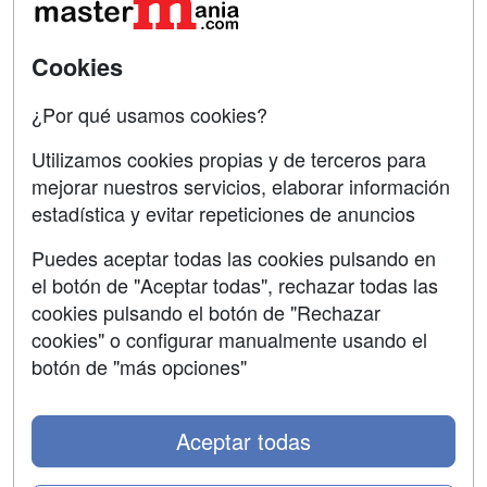
Acceso Usuarios
Carreras
Universitarias
Acceso Centros
Cookies
Oposiciones
¿Por qué usamos cookies?
SÍGUENOS EN:
Contactar
Utilizamos cookies propias y de terceros para
mejorar nuestros servicios, elaborar información
Confidencialidad
estadística y evitar repeticiones de anuncios
Aviso legal
Puedes aceptar todas las cookies pulsando en
Copyleft
el botón de "Aceptar todas", rechazar todas las
cookies pulsando el botón de "Rechazar
cookies" o configurar manualmente usando el
botón de "más opciones"
Grupo formazion:
Aceptar todas