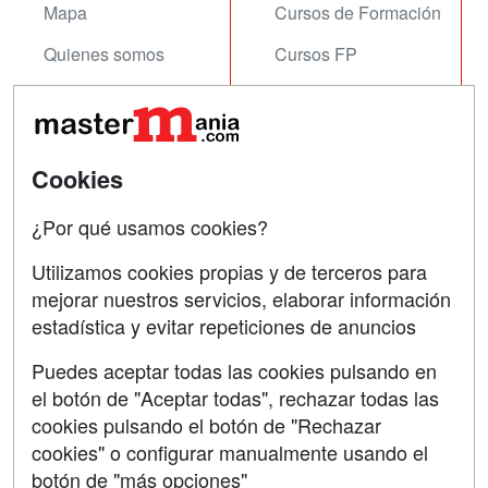
Mapa
Cursos de Formación
Quienes somos
Cursos FP
Tarifas publicidad
Conferencias
Acceso Usuarios
Carreras
Universitarias
Cookies
Acceso Centros
Oposiciones
¿Por qué usamos cookies?
SÍGUENOS EN:
Contactar
Utilizamos cookies propias y de terceros para
mejorar nuestros servicios, elaborar información
Confidencialidad
estadística y evitar repeticiones de anuncios
Aviso legal
Puedes aceptar todas las cookies pulsando en
Copyleft
el botón de "Aceptar todas", rechazar todas las
cookies pulsando el botón de "Rechazar
cookies" o configurar manualmente usando el
botón de "más opciones"