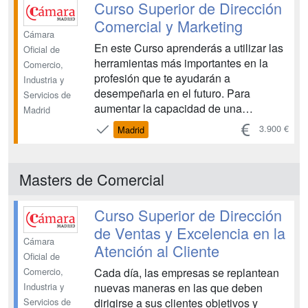
Curso Superior de Dirección
Comercial y Marketing
Cámara
En este Curso aprenderás a utilizar las
Oficial de
herramientas más importantes en la
Comercio,
profesión que te ayudarán a
Industria y
desempeñarla en el futuro. Para
Servicios de
aumentar la capacidad de una
Madrid
empresa, es necesario saber
3.900 €
Madrid
diagnosticar el mercado, analizando los
factores que potencian el crecimiento
de sus productos,promociones,
Masters de Comercial
localizaciones, precios y canales de
distribuci...
Curso Superior de Dirección
de Ventas y Excelencia en la
Cámara
Atención al Cliente
Oficial de
Cada día, las empresas se replantean
Comercio,
nuevas maneras en las que deben
Industria y
dirigirse a sus clientes objetivos y
Servicios de