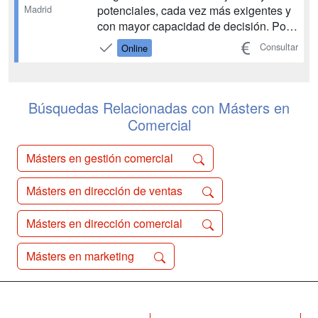
potenciales, cada vez más exigentes y
Madrid
con mayor capacidad de decisión. Por
ello, desde la Dirección Comercial o
Consultar
Online
Departamento de Ventas de cualquier
empresa se debe de prestar la máxima
atención al comportamiento de su
público objetivo y dar ...
Búsquedas Relacionadas con Másters en
Comercial
Másters en gestión comercial
Másters en dirección de ventas
Másters en dirección comercial
Másters en marketing