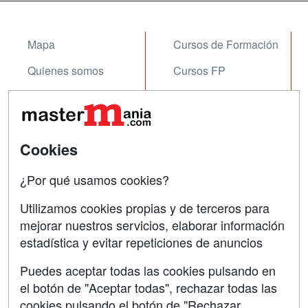
Mapa
Cursos de Formación
Quienes somos
Cursos FP
Tarifas publicidad
Conferencias
Acceso Usuarios
Carreras
Universitarias
Cookies
Acceso Centros
Oposiciones
¿Por qué usamos cookies?
SÍGUENOS EN:
Contactar
Utilizamos cookies propias y de terceros para
mejorar nuestros servicios, elaborar información
Confidencialidad
estadística y evitar repeticiones de anuncios
Aviso legal
Puedes aceptar todas las cookies pulsando en
Copyleft
el botón de "Aceptar todas", rechazar todas las
cookies pulsando el botón de "Rechazar