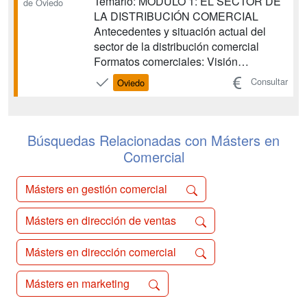
Temario: MÓDULO 1: EL SECTOR DE
de Oviedo
LA DISTRIBUCIÓN COMERCIAL
Antecedentes y situación actual del
sector de la distribución comercial
Formatos comerciales: Visión
panorámica y tendencias Los formatos
Consultar
Oviedo
mayoristas: Cash&Carry El pequeño
comercio detallista Los formatos
comerciales detallistas de la gran
distribución Asociacionismo comercial
Búsquedas Relacionadas con Másters en
(I): El modelo de...
Comercial
Másters en gestión comercial
Másters en dirección de ventas
Másters en dirección comercial
Másters en marketing