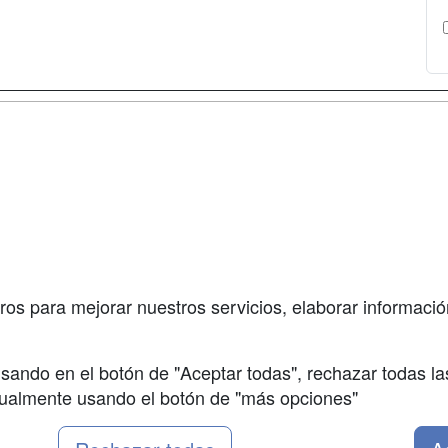
a
Cursos de
Contactar
Formación
enes somos
Confidenciali
Cursos FP
fas publicidad
Aviso legal
Conferencias
so Usuarios
Copyleft
Carreras
so Centros
Universitarias
ros para mejorar nuestros servicios, elaborar información
Oposiciones
sando en el botón de "Aceptar todas", rechazar todas la
nualmente usando el botón de "más opciones"