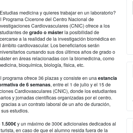
Estudias medicina y quieres trabajar en un laboratorio?
l Programa Cicerone del Centro Nacional de
nvestigaciones Cardiovasculares (CNIC) ofrece a los
studiantes de
grado o máster
la posibilidad de
cercarse a la realidad de la investigación biomédica en
l ámbito cardiovascular. Los beneficiarios serán
niversitarios cursando sus dos últimos años de grado o
áster en áreas relacionadas con la biomedicina, como
edicina, bioquímica, biología, física, etc.
l programa ofrece 36 plazas y consiste en una
estancia
ormativa de 6 semanas
, entre el 1 de julio y el 15 de
aciones Cardiovasculares (CNIC), donde los estudiantes
narios y jornadas científicas organizadas por el centro.
 gracias a un contrato laboral de un año de duración,
 sus estudios.
 1.500€
y un máximo de 300€ adicionales dedicados al
turista, en caso de que el alumno resida fuera de la