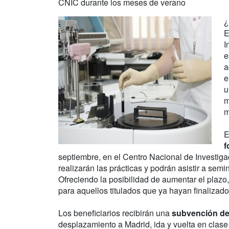
CNIC durante los meses de verano
¿
E
I
e
a
e
u
m
m
E
f
septiembre, en el Centro Nacional de Investig
realizarán las prácticas y podrán asistir a semi
Ofreciendo la posibilidad de aumentar el plazo,
para aquellos titulados que ya hayan finalizado
Los beneficiarios recibirán una
subvención de
desplazamiento a Madrid, ida y vuelta en clase 