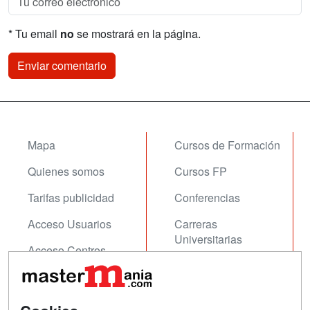
* Tu email
no
se mostrará en la página.
Mapa
Cursos de Formación
Quienes somos
Cursos FP
Tarifas publicidad
Conferencias
Acceso Usuarios
Carreras
Universitarias
Acceso Centros
Oposiciones
SÍGUENOS EN:
Contactar