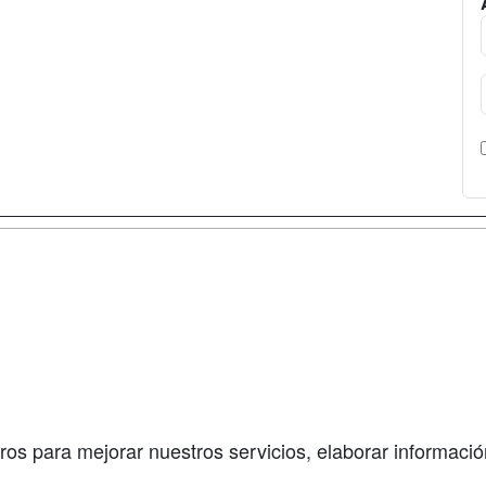
a
Cursos de
Contactar
Formación
enes somos
Confidenciali
Cursos FP
fas publicidad
Aviso legal
Conferencias
so Usuarios
Copyleft
Carreras
so Centros
Universitarias
ros para mejorar nuestros servicios, elaborar información
Oposiciones