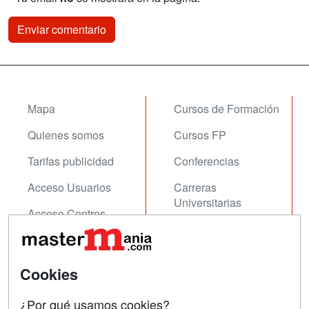
Mapa
Cursos de Formación
Quienes somos
Cursos FP
Tarifas publicidad
Conferencias
Acceso Usuarios
Carreras
Universitarias
Acceso Centros
Oposiciones
SÍGUENOS EN:
Contactar
Cookies
Confidencialidad
¿Por qué usamos cookies?