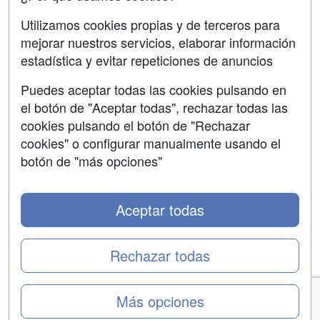
Aviso legal
Utilizamos cookies propias y de terceros para
mejorar nuestros servicios, elaborar información
Copyleft
estadística y evitar repeticiones de anuncios
Puedes aceptar todas las cookies pulsando en
el botón de "Aceptar todas", rechazar todas las
Grupo formazion:
cookies pulsando el botón de "Rechazar
cookies" o configurar manualmente usando el
botón de "más opciones"
Aceptar todas
Rechazar todas
Copyright 2000-2026 Formazion Web, S.L. - Calle
Más opciones
Fermín Caballero, 62 - 28034 Madrid Tel: 91 533 70 78