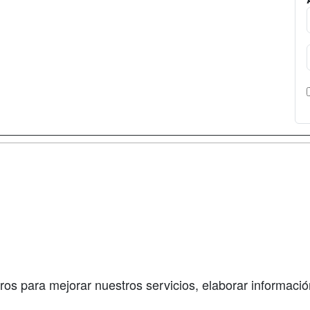
a
Cursos de
Contactar
Formación
enes somos
Confidenciali
Cursos FP
fas publicidad
Aviso legal
Conferencias
so Usuarios
Copyleft
Carreras
so Centros
Universitarias
ros para mejorar nuestros servicios, elaborar información
Oposiciones