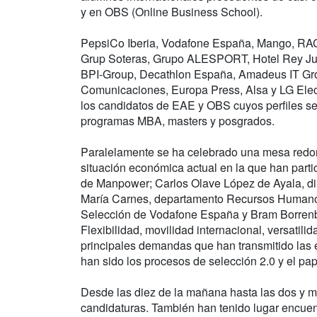
y en OBS (Online Business School).
PepsiCo Iberia, Vodafone España, Mango, RA
Grup Soteras, Grupo ALESPORT, Hotel Rey Jua
BPI-Group, Decathlon España, Amadeus IT Gro
Comunicaciones, Europa Press, Alsa y LG Elect
los candidatos de EAE y OBS cuyos perfiles se
programas MBA, masters y posgrados.
Paralelamente se ha celebrado una mesa redo
situación económica actual en la que han partic
de Manpower; Carlos Olave López de Ayala, di
María Carnes, departamento Recursos Humanos
Selección de Vodafone España y Bram Borrenber
Flexibilidad, movilidad internacional, versatil
principales demandas que han transmitido las
han sido los procesos de selección 2.0 y el pap
Desde las diez de la mañana hasta las dos y m
candidaturas. También han tenido lugar encuen