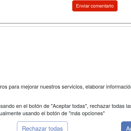
a
Cursos de
Contactar
Formación
enes somos
Confidenciali
Cursos FP
fas publicidad
Aviso legal
Conferencias
so Usuarios
Copyleft
Carreras
so Centros
Universitarias
ros para mejorar nuestros servicios, elaborar información
Oposiciones
sando en el botón de "Aceptar todas", rechazar todas la
nualmente usando el botón de "más opciones"
Rechazar todas
A