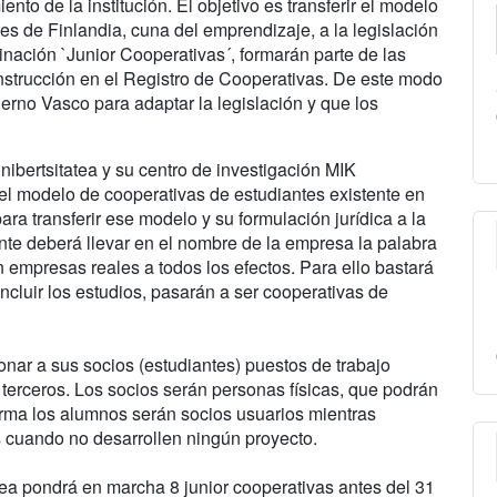
o de la institución. El objetivo es transferir el modelo
es de Finlandia, cuna del emprendizaje, a la legislación
nación `Junior Cooperativas´, formarán parte de las
nstrucción en el Registro de Cooperativas. De este modo
rno Vasco para adaptar la legislación y que los
bertsitatea y su centro de investigación MIK
el modelo de cooperativas de estudiantes existente en
para transferir ese modelo y su formulación jurídica a la
ante deberá llevar en el nombre de la empresa la palabra
án empresas reales a todos los efectos. Para ello bastará
concluir los estudios, pasarán a ser cooperativas de
onar a sus socios (estudiantes) puestos de trabajo
 terceros. Los socios serán personas físicas, que podrán
forma los alumnos serán socios usuarios mientras
s cuando no desarrollen ningún proyecto.
ea pondrá en marcha 8 junior cooperativas antes del 31