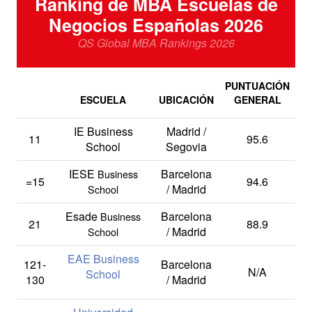
Ranking de MBA Escuelas de
Negocios Españolas 2026
QS Global MBA Rankings 2026
PUNTUACIÓN
ESCUELA
UBICACIÓN
GENERAL
IE Business
Madrid /
11
95.6
School
Segovia
IESE
Barcelona
Business
=15
94.6
/ Madrid
School
Esade
Barcelona
Business
21
88.9
/ Madrid
School
EAE Business
121-
Barcelona
N/A
School
130
/ Madrid