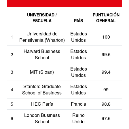
UNIVERSIDAD /
PUNTUACIÓN
ESCUELA
PAÍS
GENERAL
Universidad de
Estados
1
100
Pensilvania (Wharton)
Unidos
Harvard Business
Estados
2
99.6
School
Unidos
Estados
3
MIT (Sloan)
99.4
Unidos
Stanford Graduate
Estados
4
99
School of Business
Unidos
5
HEC París
Francia
98.8
London Business
Reino
6
97.6
School
Unido