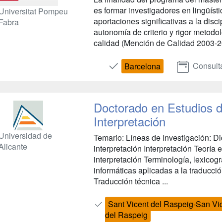
es formar investigadores en lingüíst
Universitat Pompeu
aportaciones significativas a la disc
Fabra
autonomía de criterio y rigor metodo
calidad (Mención de Calidad 2003-20
Consult
Barcelona
Doctorado en Estudios d
Interpretación
Universidad de
Temario: Líneas de Investigación: Did
Alicante
interpretación Interpretación Teoría e
interpretación Terminología, lexicogr
informáticas aplicadas a la traducció
Traducción técnica ...
Sant Vicent del Raspeig-San Vi
del Raspeig