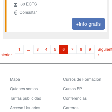
60 ECTS
Consultar
+info gratis
1
...
3
4
5
6
7
8
9
Siguien
nterior
>
Mapa
Cursos de Formación
Quienes somos
Cursos FP
Tarifas publicidad
Conferencias
Acceso Usuarios
Carreras