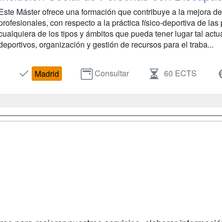
Este Máster ofrece una formación que contribuye a la mejora de 
profesionales, con respecto a la práctica físico-deportiva de la
cualquiera de los tipos y ámbitos que pueda tener lugar tal act
deportivos, organización y gestión de recursos para el traba...
Consultar
60 ECTS
Madrid
a
Cursos de
Contactar
Formación
enes somos
Confidenciali
Cursos FP
fas publicidad
Aviso legal
Conferencias
so Usuarios
Copyleft
Carreras
so Centros
Universitarias