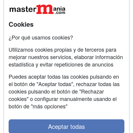
Acceso Usuarios
Carreras
Universitarias
Acceso Centros
Cookies
Oposiciones
¿Por qué usamos cookies?
SÍGUENOS EN:
Contactar
Utilizamos cookies propias y de terceros para
mejorar nuestros servicios, elaborar información
Confidencialidad
estadística y evitar repeticiones de anuncios
Aviso legal
Puedes aceptar todas las cookies pulsando en
Copyleft
el botón de "Aceptar todas", rechazar todas las
cookies pulsando el botón de "Rechazar
cookies" o configurar manualmente usando el
botón de "más opciones"
Grupo formazion:
Aceptar todas