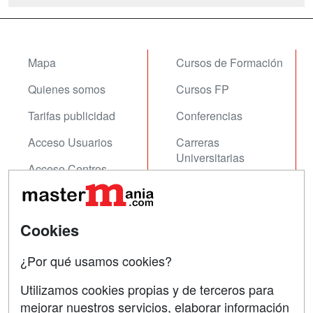
Mapa
Cursos de Formación
Quienes somos
Cursos FP
Tarifas publicidad
Conferencias
Acceso Usuarios
Carreras
Universitarias
Acceso Centros
Oposiciones
SÍGUENOS EN:
Contactar
Cookies
Confidencialidad
¿Por qué usamos cookies?
Aviso legal
Utilizamos cookies propias y de terceros para
mejorar nuestros servicios, elaborar información
Copyleft