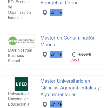
EOI-Escuela
Energético Online
de
Organización
Online
Industrial
Máster en Contaminación
Marina
Mare Nostrum
Online
1.580 €
Business
395 €
School
Máster Universitario en
Ciencias Agroambientales y
Universidad
Agroalimentarias
Nacional de
Educación a
Online