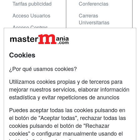
Tarifas publicidad
Conferencias
Acceso Usuarios
Carreras
Universitarias
Acceso Centros
Oposiciones
SÍGUENOS EN:
Contactar
Cookies
Confidencialidad
¿Por qué usamos cookies?
Aviso legal
Utilizamos cookies propias y de terceros para
mejorar nuestros servicios, elaborar información
Copyleft
estadística y evitar repeticiones de anuncios
Puedes aceptar todas las cookies pulsando en
el botón de "Aceptar todas", rechazar todas las
Grupo formazion:
cookies pulsando el botón de "Rechazar
cookies" o configurar manualmente usando el