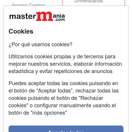
Universitarias
Acceso Centros
Oposiciones
SÍGUENOS EN:
Contactar
Cookies
Confidencialidad
¿Por qué usamos cookies?
Aviso legal
Utilizamos cookies propias y de terceros para
mejorar nuestros servicios, elaborar información
Copyleft
estadística y evitar repeticiones de anuncios
Puedes aceptar todas las cookies pulsando en
el botón de "Aceptar todas", rechazar todas las
Grupo formazion:
cookies pulsando el botón de "Rechazar
cookies" o configurar manualmente usando el
botón de "más opciones"