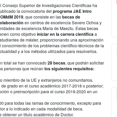
l Consejo Superior de Investigaciones Científicas ha
ublicado la convocatoria del
programa JAE Intro
OMdM 2019
, que consiste en las
becas de
olaboración
en centros de excelencia Severo Ochoa y
nidades de excelencia María de Maeztu. Estas becas
ienen como objetivo
iniciar en la carrera científica
a
studiantes de máster, proporcionando una aproximación
l conocimiento de los problemas científico-técnicos de la
ctualidad y a los métodos utilizados para resolverlos.
n total se han convocado
28 becas
, que podrán solicitar
as personas que reúnan
los siguientes requisitos:
do miembro de la UE y extranjeros no comunitarios.
 o de grado en el curso académico 2017-2018 o posterior;
ipción o preinscripción para el curso 2019-2020 en un
8.00 para todas las ramas de conocimiento, excepto para
rior a lo indicado en cada modalidad de beca.
e obtener un título académico de Doctor.