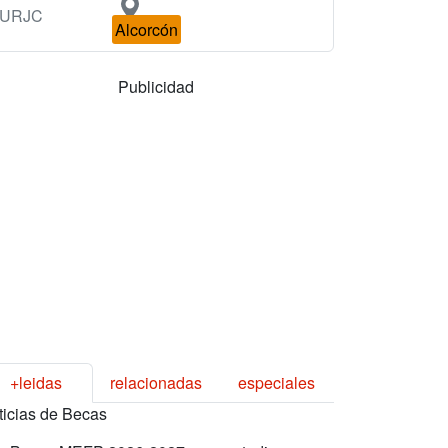
URJC
Alcorcón
Publicidad
+leidas
relacionadas
especiales
ticias de Becas