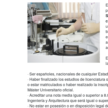
E
p
S
c
u
t
e
a
a
E
l
· Ser españoles, nacionales de cualquier Esta
· Haber finalizado los estudios de licenciatura
o estar matriculados o haber realizado la inscr
Máster Universitario oficial.
· Acreditar una nota media igual o superior a 
Ingeniería y Arquitectura que será igual o supe
· No estar en posesión o en disposición legal d