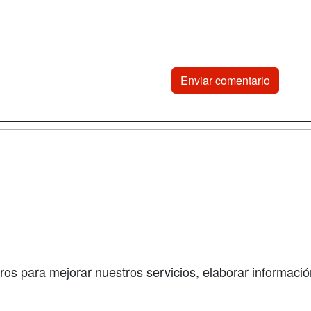
a
Cursos de
Contactar
Formación
enes somos
Confidenciali
Cursos FP
fas publicidad
Aviso legal
Conferencias
so Usuarios
Copyleft
Carreras
so Centros
Universitarias
ros para mejorar nuestros servicios, elaborar información
Oposiciones