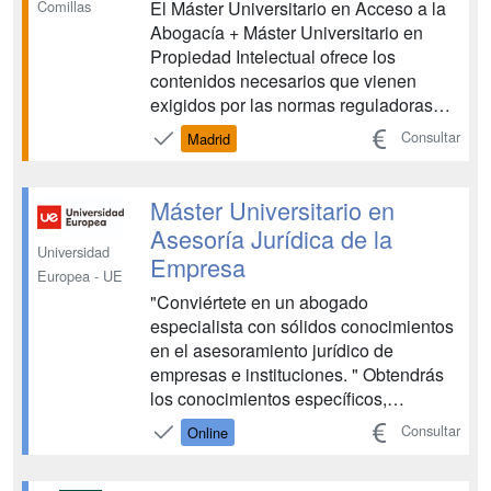
El Máster Universitario en Acceso a la
Comillas
Abogacía + Máster Universitario en
Propiedad Intelectual ofrece los
contenidos necesarios que vienen
exigidos por las normas reguladoras
del acceso a la abogacía para que los
Consultar
Madrid
Graduados en Derecho puedan ejercer
la profesión de abogado. Además, la
formación se completa con un segundo
Máster Universitario en
programa de Máster Univers...
Asesoría Jurídica de la
Universidad
Empresa
Europea - UE
"Conviértete en un abogado
especialista con sólidos conocimientos
en el asesoramiento jurídico de
empresas e instituciones. " Obtendrás
los conocimientos específicos,
competencias y habilidades a través de
Consultar
Online
prácticas externas y resolución de
casos prácticos que te permitirán