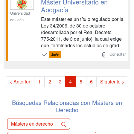
Máster Universitario en
y Registral Derecho Laboral y de la
Abogacía
Seg...
Universidad
Este máster es un título regulado por la
de Jaén
Ley 34/2006, de 30 de octubre
(desarrollada por el Real Decreto
775/2011, de 3 de junio), la cual exige
que, terminados los estudios de grado
jurídicos, el estudiante que desee
Consultar
Jaén
ejercer la profesión de Abogado,
necesitará cursar un máster de 90
créditos, así como superar una prueba
o examen nacional. El Regla...
< Anterior
1
2
3
4
5
6
Siguiente >
Búsquedas Relacionadas con Másters en
Derecho
Másters en derecho