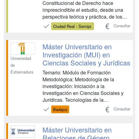
Constitucional de Derecho hace
imprescindible el estudio, desde una
perspectiva teórica y práctica, de los
problemas actuales y relevantes del
Consultar
Ciudad Real - Semipr.
Derecho, que por su naturaleza más
especializada o multidisciplinar no son
abordados en el grado. A esta finalidad
Máster Universitario en
obedece el Máster Univers...
Investigación (MUI) en
Universidad
Ciencias Sociales y Jurídicas
de
Temario: Módulo de Formación
Extremadura
Metodológica: Metodología de la
investigación: Iniciación a la
Investigación en Ciencias Sociales y
Jurídicas. Tecnologías de la
Comunicación y la Documentación
Consultar
Badajoz
Científica. Módulo Específico:
Especialidad en Economía, Empresa y
Trabajo: Iniciación a la Investigación en
Máster Universitario en
Organización de Empresas. Iniciación a
Relaciones de Género