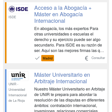
Nuestro Máster ha sido diseñado para
Acceso a la Abogacía +
que el alumno adquiera un c...
Máster en Abogacía
ISDE
Internacional
En abogacía, los más expertos Para
otras universidades o escuelas el
derecho y su ejercicio puede ser algo
secundario. Para ISDE es su razón de
ser. Aquí son las mejores firmas las que
diseñan, dirigen e imparten los
Consultar
Madrid
programas, formando a los estudiantes
exactamente con los conocimientos y
habilidades que necesitan que tengan,
Máster Universitario en
para contratarlos...
Arbitraje Internacional
UNIR -
Nuestro Máster Universitario en Arbitaje
Universidad
de UNIR te prepara para abordar la
Internacional
resolución de las disputas en diferentes
de La Rioja
ámbitos: contratación internacional,
inversiones, relaciones comerciales,