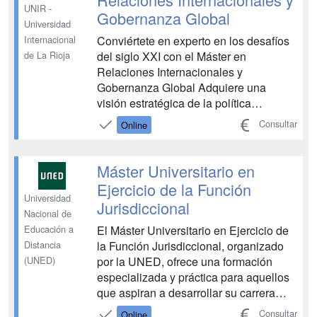
UNIR -
Gobernanza Global
Universidad
Conviértete en experto en los desafíos
Internacional
del siglo XXI con el Máster en
de La Rioja
Relaciones Internacionales y
Gobernanza Global Adquiere una
visión estratégica de la política
interestatal del momento El Máster en
Consultar
Online
Relaciones Internacionales y
Gobernanza Global es un título
universitario que te ofrece una
Máster Universitario en
formación avanzada para interpretar la
Ejercicio de la Función
complejidad d...
Universidad
Jurisdiccional
Nacional de
El Máster Universitario en Ejercicio de
Educación a
la Función Jurisdiccional, organizado
Distancia
por la UNED, ofrece una formación
(UNED)
especializada y práctica para aquellos
que aspiran a desarrollar su carrera
profesional en el ámbito judicial.
Consultar
Online