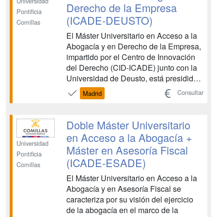
Universidad
Derecho de la Empresa
Pontificia
(ICADE-DEUSTO)
Comillas
El Máster Universitario en Acceso a la
Abogacía y en Derecho de la Empresa,
impartido por el Centro de Innovación
del Derecho (CID-ICADE) junto con la
Universidad de Deusto, está presidido
por la excelencia y los valores éticos
Consultar
Madrid
que presiden las titulaciones de la
Facultad de Derecho de Comillas. El
diario estadounidense Financial Times
Doble Máster Universitario
la escoge co...
en Acceso a la Abogacía +
Universidad
Máster en Asesoría Fiscal
Pontificia
(ICADE-ESADE)
Comillas
El Máster Universitario en Acceso a la
Abogacía y en Asesoría Fiscal se
caracteriza por su visión del ejercicio
de la abogacía en el marco de la