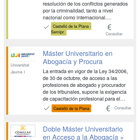
resolución de los conflictos generados
por la criminalidad, tanto a nivel
nacional como internacional.
Comprende un conjunto de
Castelló de la Plana -
instituciones conducidas por
Semipr.
Consultar
profesionales formados en diferentes
disciplinas científicas que no han
encontrado oferta formativa integral en
Máster Universitario en
el tradi...
Abogacía y Procura
Universitat
La entrada en vigor de la Ley 34/2006,
Jaume I
de 30 de octubre, de acceso a las
profesiones de abogado y procurador
de los tribunales, supone la exigencia
de capacitación profesional para el
ejercicio de ambas profesiones. Esta
Consultar
Castelló de la Plana
capacitación se adquiere mediante la
realización de un curso de formación
específica, el desarrollo de un periodo
Doble Máster Universitario
de prácticas ex...
en Acceso a la Abogacía +