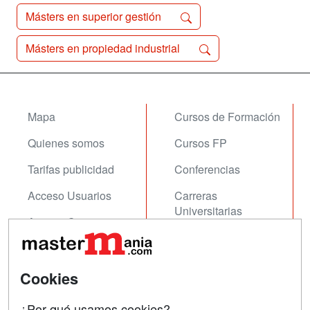
Másters en superior gestión
Másters en propiedad industrial
Mapa
Cursos de Formación
Quienes somos
Cursos FP
Tarifas publicidad
Conferencias
Acceso Usuarios
Carreras
Universitarias
Acceso Centros
Oposiciones
SÍGUENOS EN:
Cookies
Contactar
Confidencialidad
¿Por qué usamos cookies?