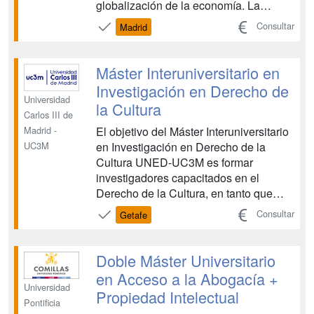
globalización de la economía. La
enorme experiencia en la formación de
Consultar
Madrid
profesionales del Derecho, la
excelencia y los valores éticos que
presiden los títulos de grado y
Máster Interuniversitario en
postgrado de Comillas, así como la ...
Investigación en Derecho de
Universidad
la Cultura
Carlos III de
El objetivo del Máster Interuniversitario
Madrid -
en Investigación en Derecho de la
UC3M
Cultura UNED-UC3M es formar
investigadores capacitados en el
Derecho de la Cultura, en tanto que
campo nuevo de estudio e
Consultar
Getafe
investigación que se plantea como
objetivo principal aportar una visión
plena e integrada en relación con la
Doble Máster Universitario
cultura (régimen jurídico del
en Acceso a la Abogacía +
audiovisual, ...
Universidad
Propiedad Intelectual
Pontificia