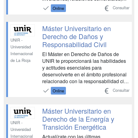
consumo, ámbito deportivo, entre otras,
Consultar
Online
ofreciendo una respuesta rápida y
satisfactoria para ambas partes. El
Máster Universitario en Arbitraje
Máster Universitario en
Internacional ...
Derecho de Daños y
UNIR -
Responsabilidad Civil
Universidad
El Máster en Derecho de Daños de
Internacional
UNIR te proporcionará las habilidades
de La Rioja
y actitudes esenciales para
desenvolverte en el ámbito profesional
relacionado con la responsabilidad civil
y el derecho de daños. Un
Consultar
Online
conocimiento que abarca desde su
concepción más tradicional hasta su
adaptación al desarrollo de las nuevas
Máster Universitario en
tecnologías. Este posgrado tiene u...
Derecho de la Energía y
UNIR -
Transición Energética
Universidad
Actualízate con las últimas
Internacional