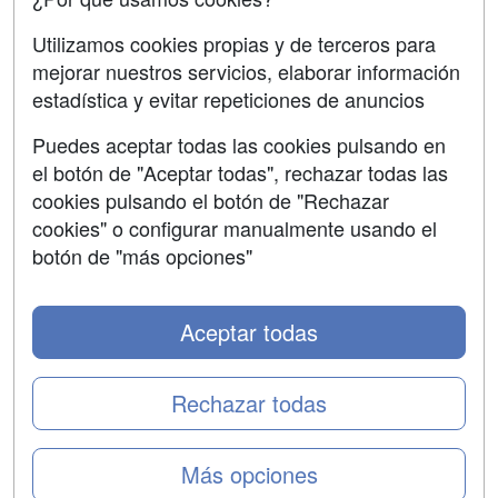
Aviso legal
Utilizamos cookies propias y de terceros para
mejorar nuestros servicios, elaborar información
Copyleft
estadística y evitar repeticiones de anuncios
Puedes aceptar todas las cookies pulsando en
el botón de "Aceptar todas", rechazar todas las
Grupo formazion:
cookies pulsando el botón de "Rechazar
cookies" o configurar manualmente usando el
botón de "más opciones"
Aceptar todas
Rechazar todas
Copyright 2000-2026 Formazion Web, S.L. - Calle
Más opciones
Fermín Caballero, 62 - 28034 Madrid Tel: 91 533 70 78