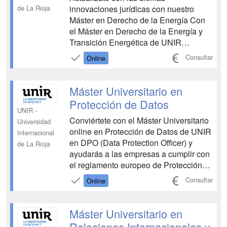
innovaciones jurídicas con nuestro
de La Rioja
Máster en Derecho de la Energía Con
el Máster en Derecho de la Energía y
Transición Energética de UNIR
dominarás las innovaciones jurídicas,
Consultar
Online
tecnológicas y organizativas que se
plantean en los sectores energéticos y
los retos de la transición energética.
Máster Universitario en
Amplía tus conocimientos par...
Protección de Datos
UNIR -
Conviértete con el Máster Universitario
Universidad
online en Protección de Datos de UNIR
Internacional
en DPO (Data Protection Officer) y
de La Rioja
ayudarás a las empresas a cumplir con
el reglamento europeo de Protección
de Datos Personales (UE 2016/679, de
Consultar
Online
27 de abril de 2016). Nuestro plan de
estudios cumple con los estándares de
calidad UNE y cuenta con el aval de la
Máster Universitario en
Asociación...
Relaciones Internacionales y