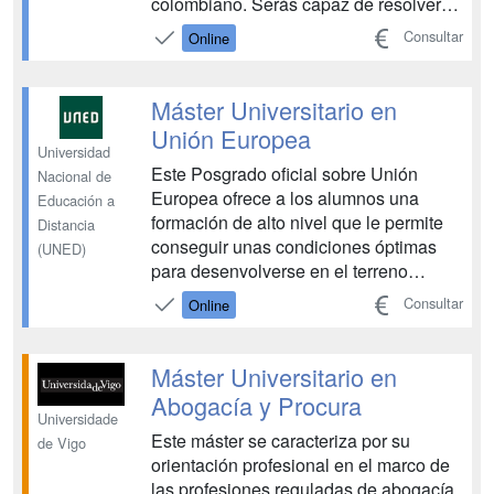
colombiano. Serás capaz de resolver
problemas legales a los que se enfrenta
Consultar
Online
una compañía a través de soluciones
eficientes. Como alumno, desarrollarás
competencias en materia de derecho
Máster Universitario en
civil, mercantil, in...
Unión Europea
Universidad
Este Posgrado oficial sobre Unión
Nacional de
Europea ofrece a los alumnos una
Educación a
formación de alto nivel que le permite
Distancia
conseguir unas condiciones óptimas
(UNED)
para desenvolverse en el terreno
profesional y académico. Se pretende
Consultar
Online
dotar al alumno de una formación de
alto nivel que le sitúe en condiciones
óptimas para trabajar en el terreno
Máster Universitario en
profesional o académico. ...
Abogacía y Procura
Universidade
Este máster se caracteriza por su
de Vigo
orientación profesional en el marco de
las profesiones reguladas de abogacía