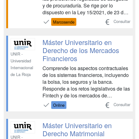
y de procuraduría. Se rige por lo
dispuesto en la Ley 15/2021, de 23 de
octubre, que modifica la Ley 34/2006,
Consultar
Marcosende
de 30 de octubre, de acceso a las
profesiones de abogacía y procuraduría
y en el Real decreto 64/2023, de 8 de
Máster Universitario en
febrero, por el qu...
Derecho de los Mercados
UNIR -
Financieros
Universidad
Comprende los aspectos contractuales
Internacional
de los sistemas financieros, incluyendo
de La Rioja
la bolsa, los seguros y la banca.
Responde a los retos legislativos de las
Fintech y de los mercados de
criptodivisas Aplica los conceptos
Consultar
Online
jurídicos a las nuevas tecnologías de
las estructuras financieras El Máster en
Derecho Bancario online te ayudará a
Máster Universitario en
comprender, de ...
Derecho Matrimonial
UNIR -