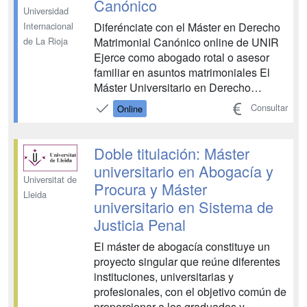
Canónico
Universidad
Diferénciate con el Máster en Derecho
Internacional
Matrimonial Canónico online de UNIR
de La Rioja
Ejerce como abogado rotal o asesor
familiar en asuntos matrimoniales El
Máster Universitario en Derecho
Matrimonial Canónico de UNIR es un
Consultar
Online
programa online altamente
especializado con un enfoque
eminentemente jurídico, diseñado para
Doble titulación: Máster
prepararte para la actuación real en
universitario en Abogacía y
causa...
Universitat de
Procura y Máster
Lleida
universitario en Sistema de
Justicia Penal
El máster de abogacía constituye un
proyecto singular que reúne diferentes
instituciones, universitarias y
profesionales, con el objetivo común de
proporcionar a los graduados y