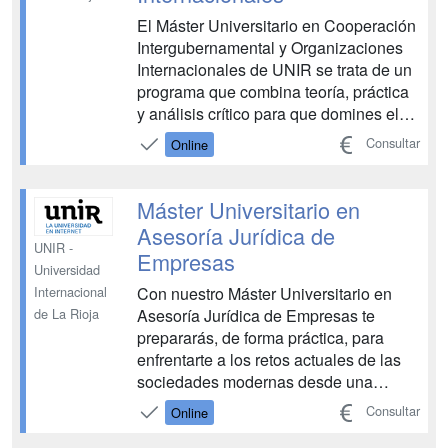
El Máster Universitario en Cooperación
Intergubernamental y Organizaciones
Internacionales de UNIR se trata de un
programa que combina teoría, práctica
y análisis crítico para que domines el
funcionamiento de la cooperación entre
Consultar
Online
gobiernos, el papel de los organismos
multilaterales y los mecanismos de
gobernanza global. Durante este
Máster Universitario en
posgrado, di...
Asesoría Jurídica de
UNIR -
Empresas
Universidad
Con nuestro Máster Universitario en
Internacional
Asesoría Jurídica de Empresas te
de La Rioja
prepararás, de forma práctica, para
enfrentarte a los retos actuales de las
sociedades modernas desde una
perspectiva integral, avanzada y
Consultar
Online
eficiente, convirtiéndote en el asesor
jurídico que demandan las empresas.