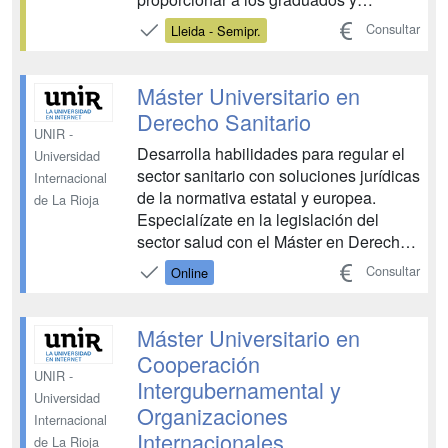
graduadas en Derecho una formación
Consultar
Lleida - Semipr.
de excelencia, que en el nuevo marco
legal, les permita no sólo superar el
futuro examen oficial, sino, sobre todo,
Máster Universitario en
afrontar con las máxi...
Derecho Sanitario
UNIR -
Desarrolla habilidades para regular el
Universidad
sector sanitario con soluciones jurídicas
Internacional
de la normativa estatal y europea.
de La Rioja
Especialízate en la legislación del
sector salud con el Máster en Derecho
Sanitario y accede a una de las ramas
Consultar
Online
con más crecimiento en el ámbito
jurídico Adquiere conocimientos
avanzados y aplicables a la gestión y
Máster Universitario en
regulación del s...
Cooperación
UNIR -
Intergubernamental y
Universidad
Organizaciones
Internacional
Internacionales
de La Rioja