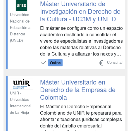
conocer la actualidad jurídica de las
Máster Universitario de
corporaciones y compañías, junto co...
Investigación en Derecho de
Universidad
la Cultura - UC3M y UNED
Nacional de
El máster se configura como un espacio
Educación a
académico destinado a consolidar el
Distancia
vivero de especialistas e investigadores
(UNED)
sobre las materias relativas al Derecho
de la Cultura y a afianzar los nexos y
los vínculos de una comunidad
Consultar
Online
científica cada vez más amplia. En este
contexto, impulsa la reflexión profunda,
de calidad y exploradora de nuevos
Máster Universitario en
enfoques ...
Derecho de la Empresa de
UNIR -
Colombia
Universidad
El Máster en Derecho Empresarial
Internacional
Colombiano de UNIR te preparará para
de La Rioja
afrontar situaciones jurídicas complejas
dentro del ámbito empresarial