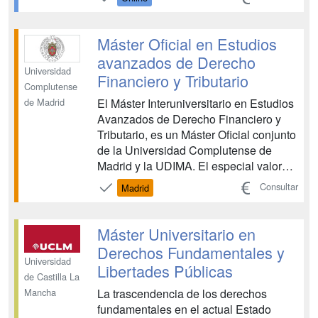
Proporciona una comprensión profunda
del sistema judicial español y las
habilidades necesarias para el
Máster Oficial en Estudios
desempeño de la función ...
avanzados de Derecho
Universidad
Financiero y Tributario
Complutense
El Máster Interuniversitario en Estudios
de Madrid
Avanzados de Derecho Financiero y
Tributario, es un Máster Oficial conjunto
de la Universidad Complutense de
Madrid y la UDIMA. El especial valor
formativo del Derecho Financiero y
Consultar
Madrid
Tributario hace que su enseñanza e
investigación no se justifique,
solamente, por razones prácticas o
Máster Universitario en
profesionales, dados lo...
Derechos Fundamentales y
Universidad
Libertades Públicas
de Castilla La
La trascendencia de los derechos
Mancha
fundamentales en el actual Estado