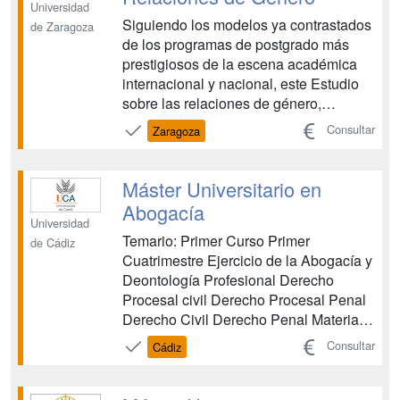
la Investig...
Universidad
Siguiendo los modelos ya contrastados
de Zaragoza
de los programas de postgrado más
prestigiosos de la escena académica
internacional y nacional, este Estudio
sobre las relaciones de género,
promovido por la citada Facultad, en
Consultar
Zaragoza
colaboración con el Instituto Aragonés
de la Mujer y con otros programas de
Master y Doctorado especializados en
Máster Universitario en
el tema, busca respo...
Abogacía
Universidad
Temario: Primer Curso Primer
de Cádiz
Cuatrimestre Ejercicio de la Abogacía y
Deontología Profesional Derecho
Procesal civil Derecho Procesal Penal
Derecho Civil Derecho Penal Materias
Complementarias Segundo
Consultar
Cádiz
Cuatrimestre Materias Procesales
Comunes, procesos Especiales y
Jurisdicción Voluntaria Práctica Notarial