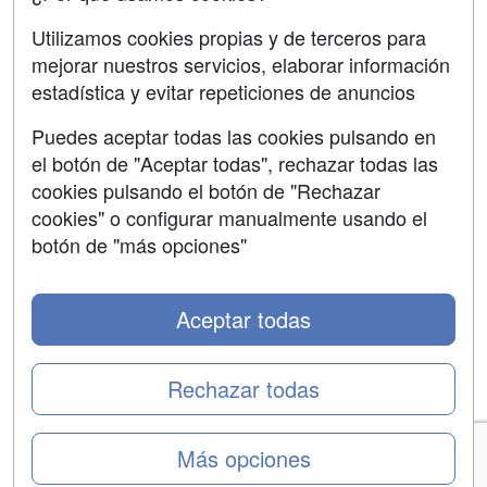
Aviso legal
Utilizamos cookies propias y de terceros para
mejorar nuestros servicios, elaborar información
Copyleft
estadística y evitar repeticiones de anuncios
Puedes aceptar todas las cookies pulsando en
el botón de "Aceptar todas", rechazar todas las
Grupo formazion:
cookies pulsando el botón de "Rechazar
cookies" o configurar manualmente usando el
botón de "más opciones"
Aceptar todas
Rechazar todas
Copyright 2000-2026 Formazion Web, S.L. - Calle
Más opciones
Fermín Caballero, 62 - 28034 Madrid Tel: 91 533 70 78