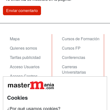
Mapa
Cursos de Formación
Quienes somos
Cursos FP
Tarifas publicidad
Conferencias
Acceso Usuarios
Carreras
Universitarias
Acceso Centros
Oposiciones
SÍGUENOS EN:
Contactar
Cookies
Confidencialidad
¿Por qué usamos cookies?