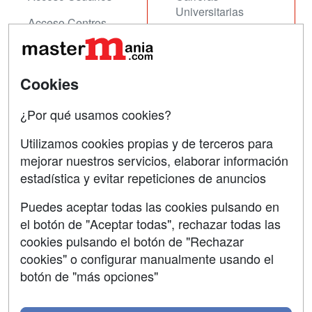
Universitarias
Acceso Centros
Oposiciones
SÍGUENOS EN:
Contactar
Cookies
Confidencialidad
¿Por qué usamos cookies?
Aviso legal
Utilizamos cookies propias y de terceros para
mejorar nuestros servicios, elaborar información
Copyleft
estadística y evitar repeticiones de anuncios
Puedes aceptar todas las cookies pulsando en
el botón de "Aceptar todas", rechazar todas las
Grupo formazion:
cookies pulsando el botón de "Rechazar
cookies" o configurar manualmente usando el
botón de "más opciones"