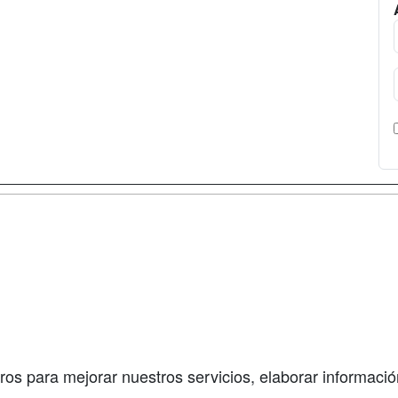
a
Cursos de
Contactar
Formación
enes somos
Confidenciali
Cursos FP
fas publicidad
Aviso legal
Conferencias
so Usuarios
Copyleft
Carreras
so Centros
Universitarias
ros para mejorar nuestros servicios, elaborar información
Oposiciones