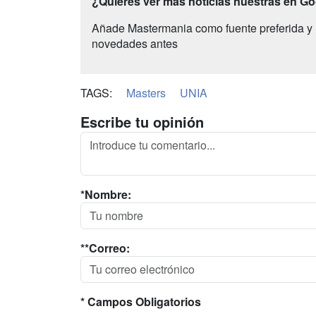
¿Quieres ver más noticias nuestras en G
Añade Mastermania como fuente preferida y 
novedades antes
TAGS:
Masters
UNIA
Escribe tu opinión
*Nombre:
**Correo:
* Campos Obligatorios