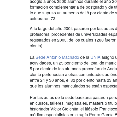
acogió a unos 2500 alumnos durante el año 200
formación complementaria de postgrado y de títu
lo que supuso un aumento del 8 por ciento de 
celebraron 73.
A lo largo del año 2004 pasaron por las aulas 
profesores, procedentes de universidades espa
registrados en 2003, de los cuales 1288 fueron
ciento).
La
Sede Antonio Machado
de la
UNIA
asignó u
actividades, un 25 por ciento del total de matr
5 por ciento de los alumnos procedían de Andalu
ciento pertenecían a otras comunidades autónom
entre 24 y 30 años, el 32 por ciento hasta 23 a
que los alumnos matriculados se están especia
Por las aulas de la sede baezana pasaron pers
en cursos, talleres, magistrales, másters o títul
historiador Víctor Stoichita; el filósofo Francisc
médico especialistas en cirugía Pedro García Be