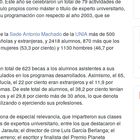
. Este año se celebraron un total de 79 actividades de
lo propios como máster o título de experto universitario,
su programación con respecto al año 2003, que se
de la
Sede Antonio Machado
de la
UNIA
más de 500
ñolas y extranjeras, y 2418 alumnos, 870 más que los
 mujeres (53,3 por ciento) y 1130 hombres (46,7 por
n total de 623 becas a los alumnos asistentes a sus
iculados en los programas desarrollados. Asimismo, el 65,
cía, el 22 por ciento eran extranjeros y el 11,9 por
as. De este total de alumnos, el 38,2 por ciento tenían
ños y el 29,8 por ciento más de 30 años, lo que denota
lizando o ejerciendo sus profesiones.
ona de especial relevancia, que impartieron sus clases
os de expertos universitario, entre los que destacaron el
o Jarauta; el director de cine Luis García Berlanga; el
rreno; el escritor y finalista del Premio Planeta