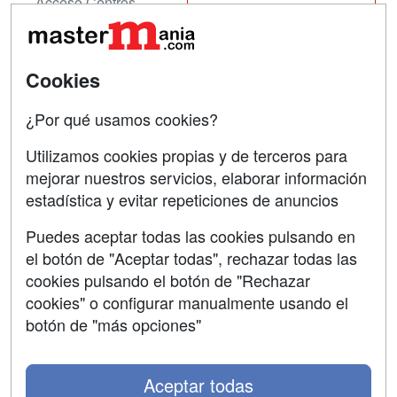
Acceso Centros
Oposiciones
SÍGUENOS EN:
Contactar
Cookies
Confidencialidad
¿Por qué usamos cookies?
Aviso legal
Utilizamos cookies propias y de terceros para
mejorar nuestros servicios, elaborar información
Copyleft
estadística y evitar repeticiones de anuncios
Puedes aceptar todas las cookies pulsando en
el botón de "Aceptar todas", rechazar todas las
Grupo formazion:
cookies pulsando el botón de "Rechazar
cookies" o configurar manualmente usando el
botón de "más opciones"
Aceptar todas