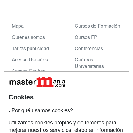
Mapa
Cursos de Formación
Quienes somos
Cursos FP
Tarifas publicidad
Conferencias
Acceso Usuarios
Carreras
Universitarias
Acceso Centros
Oposiciones
SÍGUENOS EN:
Contactar
Cookies
Confidencialidad
¿Por qué usamos cookies?
Aviso legal
Utilizamos cookies propias y de terceros para
mejorar nuestros servicios, elaborar información
Copyleft