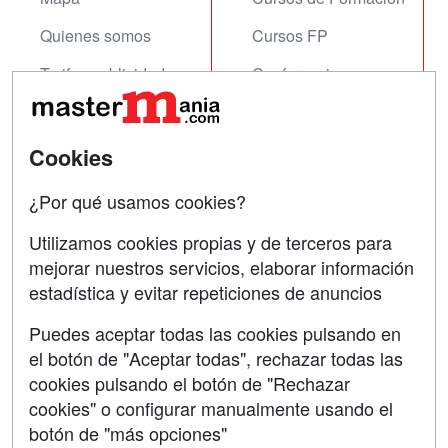
Quienes somos
Cursos FP
Tarifas publicidad
Conferencias
Acceso Usuarios
Carreras
Universitarias
Acceso Centros
Cookies
Oposiciones
¿Por qué usamos cookies?
SÍGUENOS EN:
Contactar
Utilizamos cookies propias y de terceros para
mejorar nuestros servicios, elaborar información
Confidencialidad
estadística y evitar repeticiones de anuncios
Aviso legal
Puedes aceptar todas las cookies pulsando en
Copyleft
el botón de "Aceptar todas", rechazar todas las
cookies pulsando el botón de "Rechazar
cookies" o configurar manualmente usando el
botón de "más opciones"