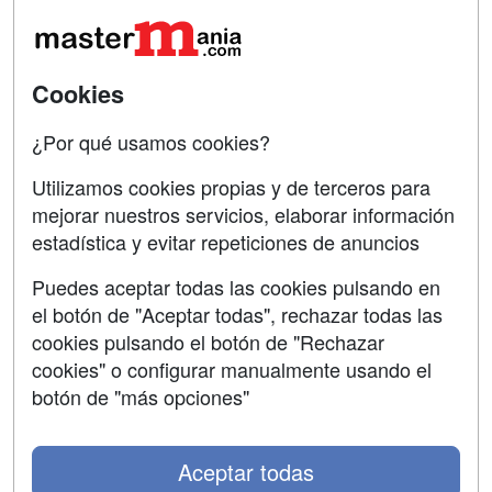
Tarifas publicidad
Conferencias
Acceso Usuarios
Carreras
Universitarias
Acceso Centros
Cookies
Oposiciones
¿Por qué usamos cookies?
SÍGUENOS EN:
Contactar
Utilizamos cookies propias y de terceros para
mejorar nuestros servicios, elaborar información
Confidencialidad
estadística y evitar repeticiones de anuncios
Aviso legal
Puedes aceptar todas las cookies pulsando en
Copyleft
el botón de "Aceptar todas", rechazar todas las
cookies pulsando el botón de "Rechazar
cookies" o configurar manualmente usando el
botón de "más opciones"
Grupo formazion:
Aceptar todas