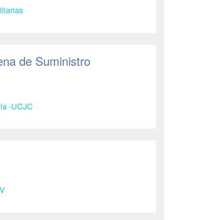
liarias
ena de Suministro
ela -UCJC
V