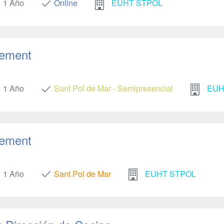
1 Año
Online
EUHT STPOL
gement
1 Año
Sant Pol de Mar - Semipresencial
EUH
gement
1 Año
Sant Pol de Mar
EUHT STPOL