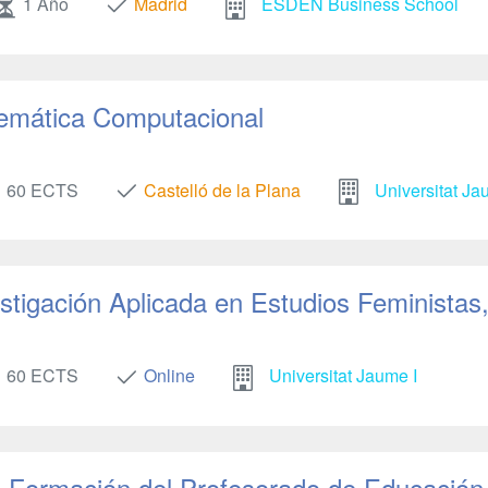
1 Año
Madrid
ESDEN Business School
temática Computacional
60 ECTS
Castelló de la Plana
Universitat Ja
estigación Aplicada en Estudios Feminista
60 ECTS
Online
Universitat Jaume I
en Formación del Profesorado de Educación