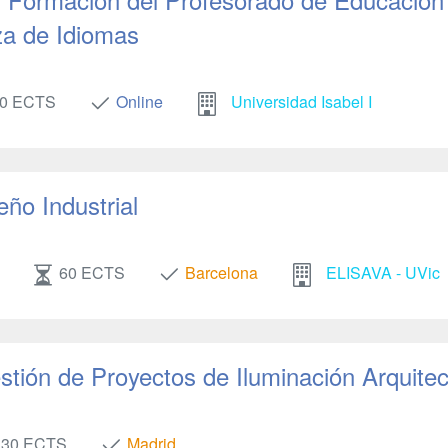
za de Idiomas
0 ECTS
Online
Universidad Isabel I
eño Industrial
60 ECTS
Barcelona
ELISAVA - UVic
stión de Proyectos de Iluminación Arquitec
30 ECTS
Madrid