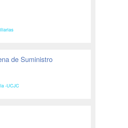
liarias
ena de Suministro
ela -UCJC