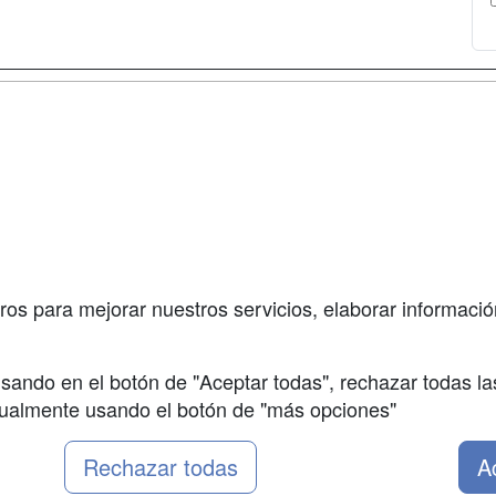
a
Cursos de
Contactar
Formación
enes somos
Confidenciali
Cursos FP
fas publicidad
Aviso legal
Conferencias
so Usuarios
Copyleft
Carreras
so Centros
Universitarias
ros para mejorar nuestros servicios, elaborar información
Oposiciones
sando en el botón de "Aceptar todas", rechazar todas la
nualmente usando el botón de "más opciones"
Rechazar todas
A