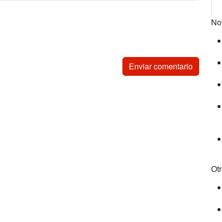
No
Ot