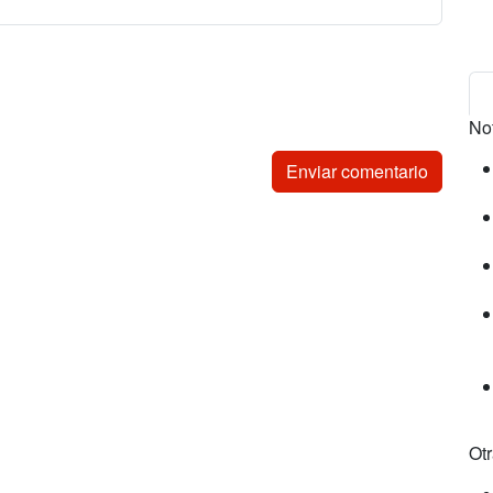
No
Ot