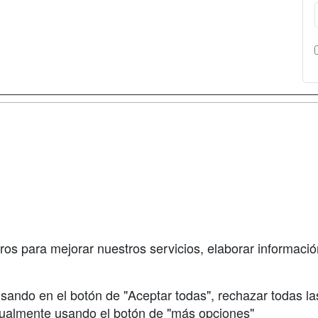
a
Cursos de
Contactar
Formación
enes somos
Confidenciali
Cursos FP
fas publicidad
Aviso legal
Conferencias
so Usuarios
Copyleft
Carreras
so Centros
Universitarias
ros para mejorar nuestros servicios, elaborar información
Oposiciones
sando en el botón de "Aceptar todas", rechazar todas la
nualmente usando el botón de "más opciones"