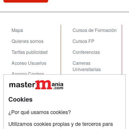
Mapa
Cursos de Formación
Quienes somos
Cursos FP
Tarifas publicidad
Conferencias
Acceso Usuarios
Carreras
Universitarias
Acceso Centros
Oposiciones
SÍGUENOS EN:
Contactar
Cookies
Confidencialidad
¿Por qué usamos cookies?
Aviso legal
Utilizamos cookies propias y de terceros para