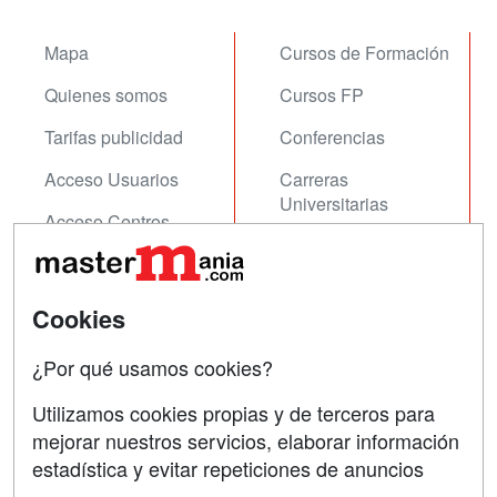
Mapa
Cursos de Formación
Quienes somos
Cursos FP
Tarifas publicidad
Conferencias
Acceso Usuarios
Carreras
Universitarias
Acceso Centros
Oposiciones
SÍGUENOS EN:
Contactar
Cookies
Confidencialidad
¿Por qué usamos cookies?
Aviso legal
Utilizamos cookies propias y de terceros para
mejorar nuestros servicios, elaborar información
Copyleft
estadística y evitar repeticiones de anuncios