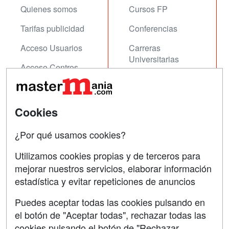
Quienes somos
Cursos FP
Tarifas publicidad
Conferencias
Acceso Usuarios
Carreras
Universitarias
Acceso Centros
Oposiciones
SÍGUENOS EN:
Contactar
Cookies
Confidencialidad
¿Por qué usamos cookies?
Aviso legal
Utilizamos cookies propias y de terceros para
mejorar nuestros servicios, elaborar información
Copyleft
estadística y evitar repeticiones de anuncios
Puedes aceptar todas las cookies pulsando en
el botón de "Aceptar todas", rechazar todas las
Grupo formazion:
cookies pulsando el botón de "Rechazar