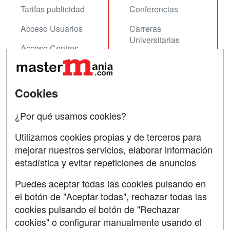
Tarifas publicidad
Conferencias
Acceso Usuarios
Carreras
Universitarias
Acceso Centros
Oposiciones
SÍGUENOS EN:
Contactar
Cookies
Confidencialidad
¿Por qué usamos cookies?
Aviso legal
Utilizamos cookies propias y de terceros para
mejorar nuestros servicios, elaborar información
Copyleft
estadística y evitar repeticiones de anuncios
Puedes aceptar todas las cookies pulsando en
el botón de "Aceptar todas", rechazar todas las
Grupo formazion:
cookies pulsando el botón de "Rechazar
cookies" o configurar manualmente usando el