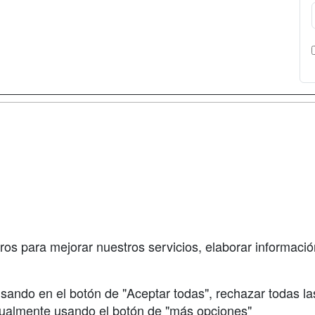
a
Cursos de
Contactar
Formación
enes somos
Confidenciali
Cursos FP
fas publicidad
Aviso legal
Conferencias
so Usuarios
Copyleft
Carreras
so Centros
Universitarias
ros para mejorar nuestros servicios, elaborar información
Oposiciones
sando en el botón de "Aceptar todas", rechazar todas la
nualmente usando el botón de "más opciones"