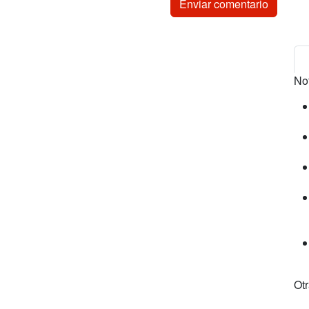
No
Ot