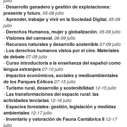
julio
-
Desarrollo ganadero y gestión de explotaciones:
presente y futuro
,
05-08 julio
-
Aprender, trabajar y vivir en la Sociedad Digital
,
05-09
julio
-
Derechos Humanos, mujer y globalización
,
05-09 julio
-
Visiones del carnaval
,
06-09 julio
-
Recursos naturales y desarrollo sostenible
07-09 julio
-
Los derechos humanos vistos por el cine. Materiales
de debate
07-09 julio
-
Curso introductoria a la enseñanza del español como
lengua extranjera
07-10 julio
-
Impactos económicos, sociales y medioambientales
de los Parques Eólicos
07-15 julio
-
Turismo rural, desarrollo y sostenibilidad
12-15 julio
-
Las transformaciones del espacio rural: las
actividades terciarias
12-16 julio
-
Espacios forestales: gestión, legislación y medidas
ambientales
12-17 julio
-
Inventario y valoración de Fauna Cantábrica II
12-17
julio