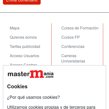
Mapa
Cursos de Formación
Quienes somos
Cursos FP
Tarifas publicidad
Conferencias
Acceso Usuarios
Carreras
Universitarias
Acceso Centros
Oposiciones
SÍGUENOS EN:
Contactar
Cookies
Confidencialidad
¿Por qué usamos cookies?
Aviso legal
Utilizamos cookies propias y de terceros para