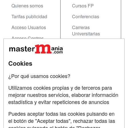
Quienes somos
Cursos FP
Tarifas publicidad
Conferencias
Acceso Usuarios
Carreras
Universitarias
Acceso Centros
Oposiciones
SÍGUENOS EN:
Contactar
Cookies
Confidencialidad
¿Por qué usamos cookies?
Aviso legal
Utilizamos cookies propias y de terceros para
mejorar nuestros servicios, elaborar información
Copyleft
estadística y evitar repeticiones de anuncios
Puedes aceptar todas las cookies pulsando en
el botón de "Aceptar todas", rechazar todas las
Grupo formazion:
cookies pulsando el botón de "Rechazar