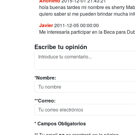
Anónimo
2015-12-01 21:43:21
hola buenas tardes mi nombre es sherry Mabe
quiero saber si me pueden brindar mucha in
Javier
2011-12-05 00:00:00
Me interesaría participar en la Beca para D
Escribe tu opinión
*Nombre:
**Correo:
* Campos Obligatorios
** Tu email
no
se mostrará en la página.