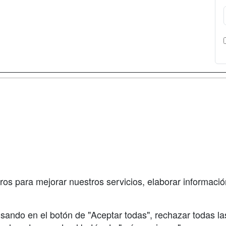
a
Cursos de
Contactar
Formación
enes somos
Confidenciali
Cursos FP
fas publicidad
Aviso legal
Conferencias
so Usuarios
Copyleft
Carreras
so Centros
Universitarias
ros para mejorar nuestros servicios, elaborar información
Oposiciones
sando en el botón de "Aceptar todas", rechazar todas la