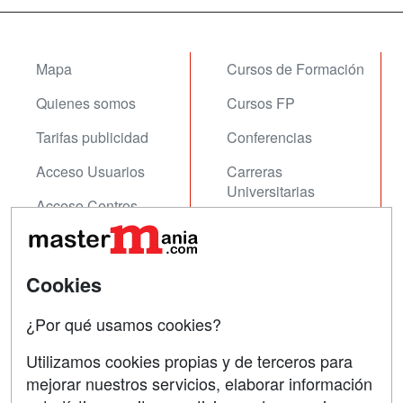
Mapa
Cursos de Formación
Quienes somos
Cursos FP
Tarifas publicidad
Conferencias
Acceso Usuarios
Carreras
Universitarias
Acceso Centros
Oposiciones
SÍGUENOS EN:
Contactar
Cookies
Confidencialidad
¿Por qué usamos cookies?
Aviso legal
Utilizamos cookies propias y de terceros para
mejorar nuestros servicios, elaborar información
Copyleft