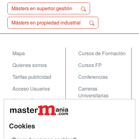
Másters en superior gestión
Másters en propiedad industrial
Mapa
Cursos de Formación
Quienes somos
Cursos FP
Tarifas publicidad
Conferencias
Acceso Usuarios
Carreras
Universitarias
Acceso Centros
Oposiciones
SÍGUENOS EN:
Cookies
Contactar
Confidencialidad