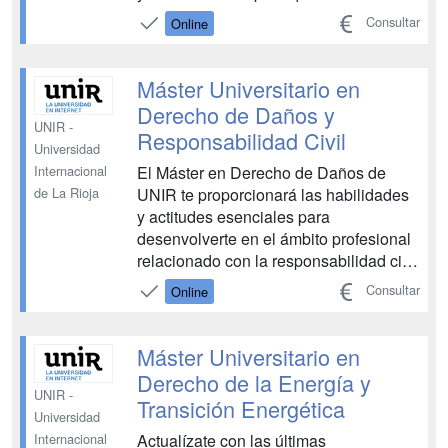
funcionamiento de la cooperación entre
Consultar
Online
gobiernos, el papel de los organismos
multilaterales y los mecanismos de
gobernanza global. Durante este
Máster Universitario en
posgrado, di...
Derecho de Daños y
UNIR -
Responsabilidad Civil
Universidad
El Máster en Derecho de Daños de
Internacional
UNIR te proporcionará las habilidades
de La Rioja
y actitudes esenciales para
desenvolverte en el ámbito profesional
relacionado con la responsabilidad civil
y el derecho de daños. Un
Consultar
Online
conocimiento que abarca desde su
concepción más tradicional hasta su
adaptación al desarrollo de las nuevas
Máster Universitario en
tecnologías. Este posgrado tiene u...
Derecho de la Energía y
UNIR -
Transición Energética
Universidad
Actualízate con las últimas
Internacional