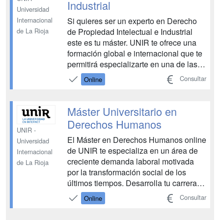
Industrial
Universidad
Si quieres ser un experto en Derecho
Internacional
de Propiedad Intelectual e Industrial
de La Rioja
este es tu máster. UNIR te ofrece una
formación global e internacional que te
permitirá especializarte en una de las
áreas con mayor proyección laboral. Es
Consultar
Online
el único Máster en Propiedad
Intelectual e Industrial que tiene un
enfoque sectorial y empresarial. Por un
Máster Universitario en
lado, estud...
Derechos Humanos
UNIR -
El Máster en Derechos Humanos online
Universidad
de UNIR te especializa en un área de
Internacional
creciente demanda laboral motivada
de La Rioja
por la transformación social de los
últimos tiempos. Desarrolla tu carrera
en este ámbito, proponiendo soluciones
Consultar
Online
ante problemas relacionados con la
defensa de estos derechos, con una