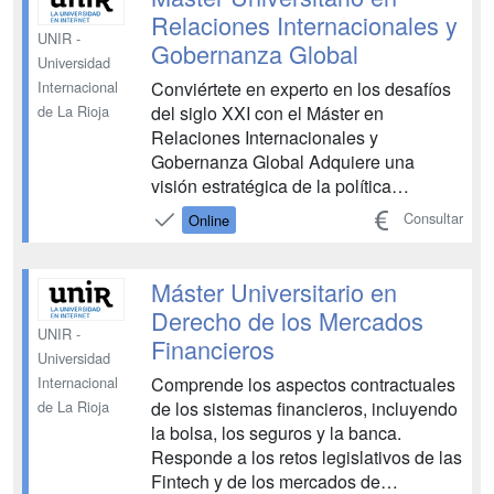
que el alumno adquiera un c...
Relaciones Internacionales y
UNIR -
Gobernanza Global
Universidad
Conviértete en experto en los desafíos
Internacional
del siglo XXI con el Máster en
de La Rioja
Relaciones Internacionales y
Gobernanza Global Adquiere una
visión estratégica de la política
interestatal del momento El Máster en
Consultar
Online
Relaciones Internacionales y
Gobernanza Global es un título
universitario que te ofrece una
Máster Universitario en
formación avanzada para interpretar la
Derecho de los Mercados
complejidad d...
UNIR -
Financieros
Universidad
Comprende los aspectos contractuales
Internacional
de los sistemas financieros, incluyendo
de La Rioja
la bolsa, los seguros y la banca.
Responde a los retos legislativos de las
Fintech y de los mercados de