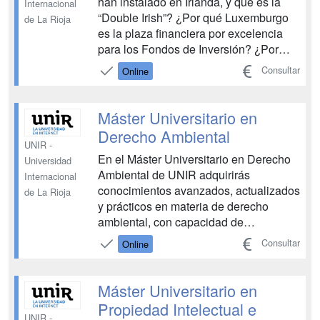
han instalado en Irlanda, y qué es la
Internacional
“Double Irish”? ¿Por qué Luxemburgo
de La Rioja
es la plaza financiera por excelencia
para los Fondos de Inversión? ¿Por
qué se instalan en Londres
Consultar
Online
acaudalados magnates rusos? ¿Por
qué Holanda es una plaza de
referencia para holdings empresariales
Máster Universitario en
en Europa?¿Por qué España es un
Derecho Ambiental
destino...
UNIR -
En el Máster Universitario en Derecho
Universidad
Ambiental de UNIR adquirirás
Internacional
conocimientos avanzados, actualizados
de La Rioja
y prácticos en materia de derecho
ambiental, con capacidad de
asesoramiento jurídico a empresas y
Consultar
Online
entidades públicas, a través de una
formación con una perspectiva práctica.
...
Máster Universitario en
Propiedad Intelectual e
UNIR -