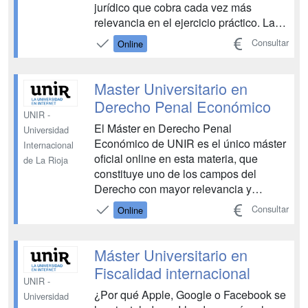
jurídico que cobra cada vez más
relevancia en el ejercicio práctico. La
demanda de profesionales
Consultar
Online
especializados en esta rama del
derecho civil aumenta año tras año
como consecuencia de la mayor
Master Universitario en
complejidad legislativa que deriva de
Derecho Penal Económico
dos grande...
UNIR -
El Máster en Derecho Penal
Universidad
Económico de UNIR es el único máster
Internacional
oficial online en esta materia, que
de La Rioja
constituye uno de los campos del
Derecho con mayor relevancia y
desarrollo a nivel mundial. Con este
Consultar
Online
Máster Universitario dominarás los
aspectos jurídico-penales, procesales y
criminológicos del Derecho Penal
Máster Universitario en
Económico y te prepararás para
Fiscalidad internacional
enfrentart...
UNIR -
¿Por qué Apple, Google o Facebook se
Universidad