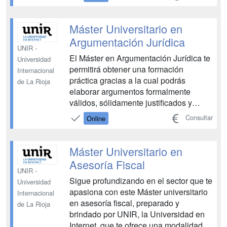
las habilidades, herramientas y
conocimientos necesarios tanto para
participar en la dirección, gestión o
Máster Universitario en
asesoramiento ...
Argumentación Jurídica
UNIR -
El Máster en Argumentación Jurídica te
Universidad
permitirá obtener una formación
Internacional
práctica gracias a la cual podrás
de La Rioja
elaborar argumentos formalmente
válidos, sólidamente justificados y
eficaces. Profundizarás en las técnicas
Consultar
Online
de elaboración de razonamientos
jurídicos de forma que serás capaz de
desarrollar argumentaciones
Máster Universitario en
persuasivas y dotadas de eficacia
Asesoría Fiscal
disc...
UNIR -
Sigue profundizando en el sector que te
Universidad
apasiona con este Máster universitario
Internacional
en asesoría fiscal, preparado y
de La Rioja
brindado por UNIR, la Universidad en
Internet, que te ofrece una modalidad