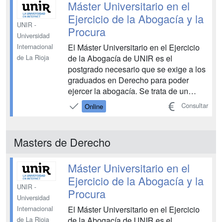
Máster Universitario en el
Ejercicio de la Abogacía y la
UNIR -
Procura
Universidad
El Máster Universitario en el Ejercicio
Internacional
de la Abogacía de UNIR es el
de La Rioja
postgrado necesario que se exige a los
graduados en Derecho para poder
ejercer la abogacía. Se trata de un
máster de metodología online que te
Consultar
Online
permitirá organizar tu tiempo de estudio
como prefieras. Te podrás preparar para
ser un abogado de éxito gracias a la
Masters de Derecho
realidad virtual...
Máster Universitario en el
Ejercicio de la Abogacía y la
UNIR -
Procura
Universidad
El Máster Universitario en el Ejercicio
Internacional
de la Abogacía de UNIR es el
de La Rioja