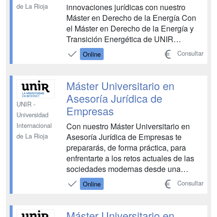
innovaciones jurídicas con nuestro
de La Rioja
Máster en Derecho de la Energía Con
el Máster en Derecho de la Energía y
Transición Energética de UNIR
dominarás las innovaciones jurídicas,
Consultar
Online
tecnológicas y organizativas que se
plantean en los sectores energéticos y
los retos de la transición energética.
Máster Universitario en
Amplía tus conocimientos par...
Asesoría Jurídica de
UNIR -
Empresas
Universidad
Con nuestro Máster Universitario en
Internacional
Asesoría Jurídica de Empresas te
de La Rioja
prepararás, de forma práctica, para
enfrentarte a los retos actuales de las
sociedades modernas desde una
perspectiva integral, avanzada y
Consultar
Online
eficiente, convirtiéndote en el asesor
jurídico que demandan las empresas.
Nuestro Máster ha sido diseñado para
Máster Universitario en