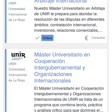
Arbitraje Internacional
UNIR -
Nuestro Máster Universitario en Arbitaje
Universidad
de UNIR te prepara para abordar la
Internacional
resolución de las disputas en diferentes
de La Rioja
ámbitos: contratación internacional,
inversiones, relaciones comerciales,
consumo, ámbito deportivo, entre otras,
Consultar
Online
ofreciendo una respuesta rápida y
satisfactoria para ambas partes. El
Máster Universitario en Arbitraje
Máster Universitario en
Internacional ...
Cooperación
UNIR -
Intergubernamental y
Universidad
Organizaciones
Internacional
Internacionales
de La Rioja
El Máster Universitario en Cooperación
Intergubernamental y Organizaciones
Internacionales de UNIR se trata de un
programa que combina teoría, práctica
y análisis crítico para que domines el