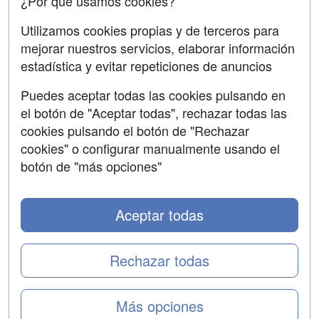
¿Por qué usamos cookies?
Aviso legal
Utilizamos cookies propias y de terceros para
mejorar nuestros servicios, elaborar información
Copyleft
estadística y evitar repeticiones de anuncios
Puedes aceptar todas las cookies pulsando en
el botón de "Aceptar todas", rechazar todas las
Grupo formazion:
cookies pulsando el botón de "Rechazar
cookies" o configurar manualmente usando el
botón de "más opciones"
Aceptar todas
Rechazar todas
Copyright 2000-2026 Formazion Web, S.L. - Calle
Más opciones
Fermín Caballero, 62 - 28034 Madrid Tel: 91 533 70 78