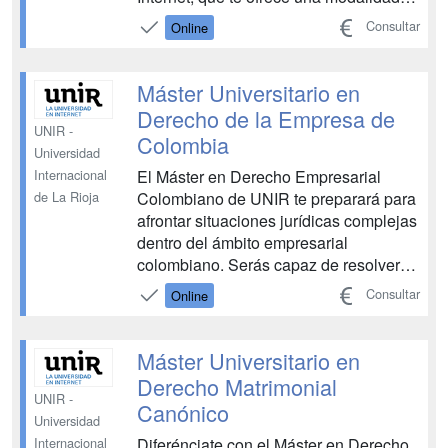
de estudio online para que puedas
Consultar
Online
comenzar a capacitarte desde la
comodidad de tu hogar, sin horarios y a
tu ritmo. La fiscalidad es una materia
Máster Universitario en
fundamental para...
Derecho de la Empresa de
UNIR -
Colombia
Universidad
El Máster en Derecho Empresarial
Internacional
Colombiano de UNIR te preparará para
de La Rioja
afrontar situaciones jurídicas complejas
dentro del ámbito empresarial
colombiano. Serás capaz de resolver
problemas legales a los que se enfrenta
Consultar
Online
una compañía a través de soluciones
eficientes. Como alumno, desarrollarás
competencias en materia de derecho
Máster Universitario en
civil, mercantil, in...
Derecho Matrimonial
UNIR -
Canónico
Universidad
Diferénciate con el Máster en Derecho
Internacional