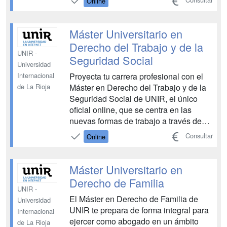
Online
resolución de los conflictos derivados
de las mismas. Obtén un conocimiento
global del comercio internacional con
Máster Universitario en
especial atención en las part...
Derecho del Trabajo y de la
UNIR -
Seguridad Social
Universidad
Proyecta tu carrera profesional con el
Internacional
Máster en Derecho del Trabajo y de la
de La Rioja
Seguridad Social de UNIR, el único
oficial online, que se centra en las
nuevas formas de trabajo a través de
plataformas digitales y aspectos
Consultar
Online
laborales en materia de economía
colaborativa. Gracias a la Escuela
Sagardoy de Derecho del Trabajo,
Máster Universitario en
estudiarás con casos práct...
Derecho de Familia
UNIR -
El Máster en Derecho de Familia de
Universidad
UNIR te prepara de forma integral para
Internacional
ejercer como abogado en un ámbito
de La Rioja