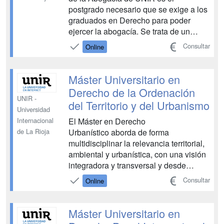
postgrado necesario que se exige a los
graduados en Derecho para poder
ejercer la abogacía. Se trata de un
máster de metodología online que te
Consultar
Online
permitirá organizar tu tiempo de estudio
como prefieras. Te podrás preparar para
ser un abogado de éxito gracias a la
Máster Universitario en
realidad virtual...
Derecho de la Ordenación
UNIR -
del Territorio y del Urbanismo
Universidad
El Máster en Derecho
Internacional
Urbanístico aborda de forma
de La Rioja
multidisciplinar la relevancia territorial,
ambiental y urbanística, con una visión
integradora y transversal y desde
una perspectiva práctica. Todo ello en
Consultar
Online
base a una arquitectura jurídica
aplicable tanto al ámbito público como
privado. ...
Máster Universitario en