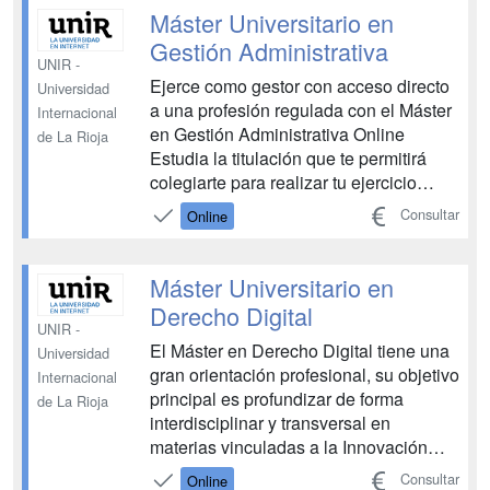
formación basada en el conocimiento y
Máster Universitario en
práctica de los sis...
Gestión Administrativa
UNIR -
Ejerce como gestor con acceso directo
Universidad
a una profesión regulada con el Máster
Internacional
en Gestión Administrativa Online
de La Rioja
Estudia la titulación que te permitirá
colegiarte para realizar tu ejercicio
profesional legalmente El Máster en
Consultar
Online
Gestión Administrativa es una titulación
universitaria y habilitante que te permite
acceder a la profesión regulada de
Máster Universitario en
gest...
Derecho Digital
UNIR -
El Máster en Derecho Digital tiene una
Universidad
gran orientación profesional, su objetivo
Internacional
principal es profundizar de forma
de La Rioja
interdisciplinar y transversal en
materias vinculadas a la Innovación
Jurídica Digital. El estudiante adquirirá
Consultar
Online