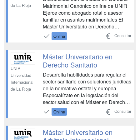
Matrimonial Canónico online de UNIR
de La Rioja
Ejerce como abogado rotal o asesor
familiar en asuntos matrimoniales El
Máster Universitario en Derecho
Matrimonial Canónico de UNIR es un
Consultar
Online
programa online altamente
especializado con un enfoque
eminentemente jurídico, diseñado para
Máster Universitario en
prepararte para la actuación real en
Derecho Sanitario
causa...
UNIR -
Desarrolla habilidades para regular el
Universidad
sector sanitario con soluciones jurídicas
Internacional
de la normativa estatal y europea.
de La Rioja
Especialízate en la legislación del
sector salud con el Máster en Derecho
Sanitario y accede a una de las ramas
Consultar
Online
con más crecimiento en el ámbito
jurídico Adquiere conocimientos
avanzados y aplicables a la gestión y
Máster Universitario en
regulación del s...