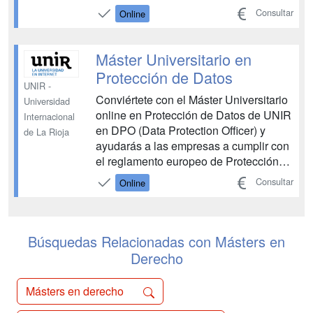
criptodivisas Aplica los conceptos
Consultar
Online
jurídicos a las nuevas tecnologías de
las estructuras financieras El Máster en
Derecho Bancario online te ayudará a
Máster Universitario en
comprender, de ...
Protección de Datos
UNIR -
Conviértete con el Máster Universitario
Universidad
online en Protección de Datos de UNIR
Internacional
en DPO (Data Protection Officer) y
de La Rioja
ayudarás a las empresas a cumplir con
el reglamento europeo de Protección
de Datos Personales (UE 2016/679, de
Consultar
Online
27 de abril de 2016). Nuestro plan de
estudios cumple con los estándares de
calidad UNE y cuenta con el aval de la
Asociación...
Búsquedas Relacionadas con Másters en
Derecho
Másters en derecho