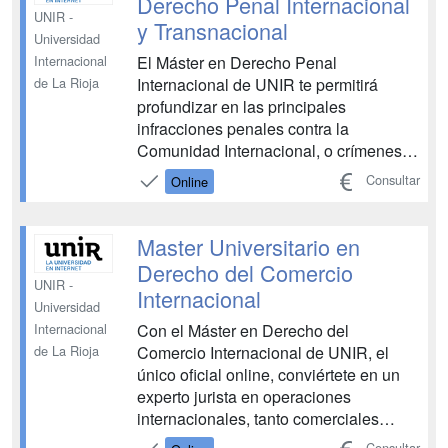
Derecho Penal Internacional
UNIR -
y Transnacional
Universidad
El Máster en Derecho Penal
Internacional
Internacional de UNIR te permitirá
de La Rioja
profundizar en las principales
infracciones penales contra la
Comunidad Internacional, o crímenes
internacionales, y cómo se articula su
Consultar
Online
castigo penal. Además, conocerás otras
conductas de preocupación
internacional, o delitos transnacionales,
Master Universitario en
cuya persecución se realiza por los
Derecho del Comercio
Estados ...
UNIR -
Internacional
Universidad
Con el Máster en Derecho del
Internacional
Comercio Internacional de UNIR, el
de La Rioja
único oficial online, conviértete en un
experto jurista en operaciones
internacionales, tanto comerciales
como de inversiones, así como en la
Consultar