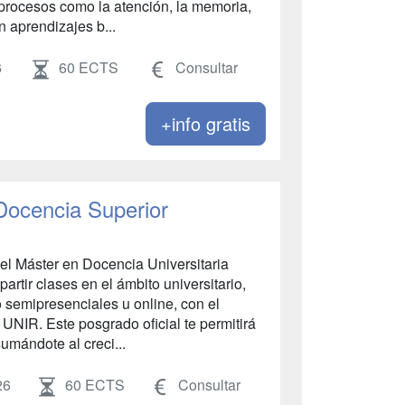
 procesos como la atención, la memoria,
en aprendizajes b...
6
60 ECTS
Consultar
+info gratis
 Docencia Superior
l Máster en Docencia Universitaria
rtir clases en el ámbito universitario,
 semipresenciales u online, con el
UNIR. Este posgrado oficial te permitirá
umándote al creci...
26
60 ECTS
Consultar