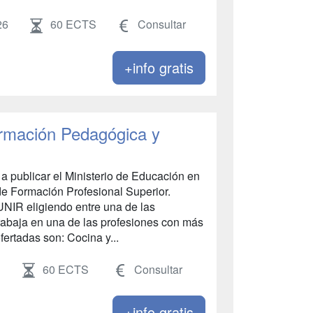
26
60 ECTS
Consultar
+info gratis
Formación Pedagógica y
a publicar el Ministerio de Educación en
de Formación Profesional Superior.
NIR eligiendo entre una de las
rabaja en una de las profesiones con más
ertadas son: Cocina y...
60 ECTS
Consultar
+info gratis