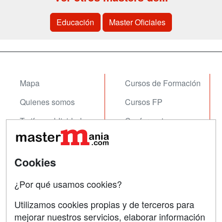
Educación
Master Oficiales
Mapa
Cursos de Formación
Quienes somos
Cursos FP
Tarifas publicidad
Conferencias
Acceso Usuarios
Carreras
Universitarias
Acceso Centros
Cookies
Oposiciones
¿Por qué usamos cookies?
SÍGUENOS EN:
Contactar
Utilizamos cookies propias y de terceros para
mejorar nuestros servicios, elaborar información
Confidencialidad